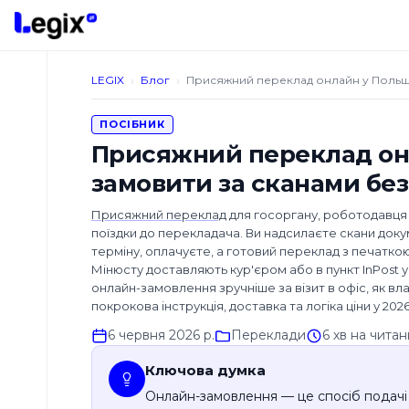
До основного вмісту
›
›
LEGIX
Блог
Присяжний переклад онлайн у Польщі
ПОСІБНИК
Присяжний переклад онл
Види
замовити за сканами без
перекладів
Присяжний переклад
для госоргану, роботодавця
Які
поїздки до перекладача. Ви надсилаєте скани доку
мови
терміну, оплачуєте, а готовий переклад з печатк
перекладаємо?
Мінюсту доставляють кур'єром або в пункт InPost 
онлайн-замовлення зручніше за візит в офіс, як вл
покрокова інструкція, доставка та логіка ціни у 2026
Додаткові
послуги
6 червня 2026 р.
Переклади
6 хв на чита
Апостиль
Ключова думка
документів
Онлайн-замовлення — це спосіб подачі 