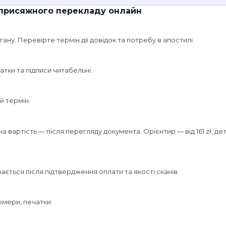
 присяжного перекладу онлайн
ану. Перевірте термін дії довідок та потребу в апостилі.
атки та підписи читабельні.
й термін.
а вартість — після перегляду документа. Орієнтир — від 161 zł; дет
ється після підтвердження оплати та якості сканів.
омери, печатки.