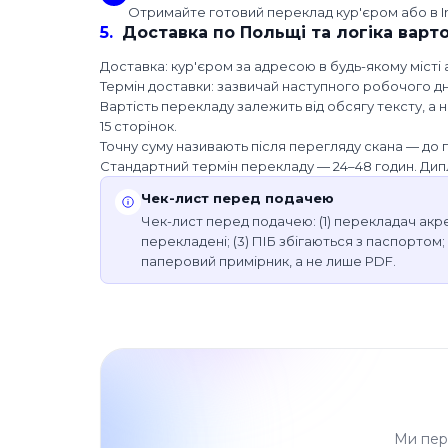
Отримайте готовий переклад кур'єром або в I
5
.
Доставка по Польщі та логіка варто
Доставка: кур'єром за адресою в будь-якому місті а
Термін доставки: зазвичай наступного робочого дн
Вартість перекладу залежить від обсягу тексту, а н
15 сторінок.
Точну суму називають після перегляду скана — до п
Стандартний термін перекладу — 24–48 годин. Дипл
Чек-лист перед подачею
Чек-лист перед подачею: (1) перекладач акре
перекладені; (3) ПІБ збігаються з паспортом; (4
паперовий примірник, а не лише PDF.
Ми пер