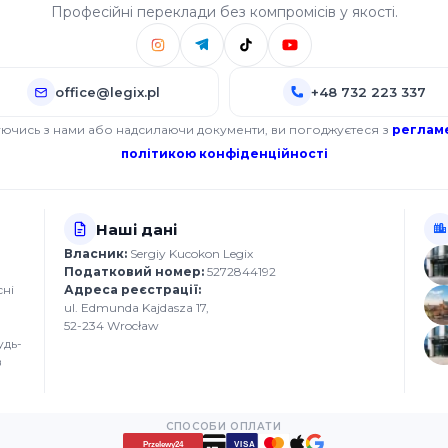
Професійні переклади без компромісів у якості.
office@legix.pl
+48 732 223 337
уючись з нами або надсилаючи документи, ви погоджуєтеся з
реглам
політикою конфіденційності
Наші дані
Власник:
Sergiy Kucokon Legix
Податковий номер:
5272844192
сні
Адреса реєстрації:
ul. Edmunda Kajdasza 17,
52-234 Wrocław
удь-
в
СПОСОБИ ОПЛАТИ
VISA
Przelewy24