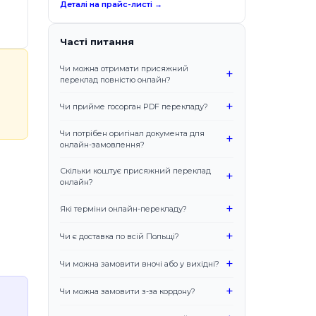
Деталі на прайс-листі →
Часті питання
Чи можна отримати присяжний
+
переклад повністю онлайн?
+
Чи прийме госорган PDF перекладу?
Чи потрібен оригінал документа для
+
онлайн-замовлення?
Скільки коштує присяжний переклад
+
онлайн?
+
Які терміни онлайн-перекладу?
+
Чи є доставка по всій Польщі?
+
Чи можна замовити вночі або у вихідні?
+
Чи можна замовити з-за кордону?