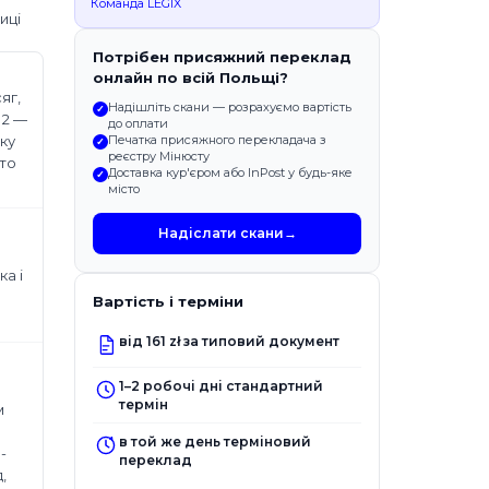
Команда LEGIX
иці
Потрібен присяжний переклад
онлайн по всій Польщі?
яг,
Надішліть скани — розрахуємо вартість
✓
 2 —
до оплати
Печатка присяжного перекладача з
ку
✓
реєстру Мінюсту
рто
Доставка кур'єром або InPost у будь-яке
✓
місто
Надіслати скани
→
ка і
Вартість і терміни
від 161 zł за типовий документ
1–2 робочі дні стандартний
термін
м
в той же день терміновий
-
переклад
,