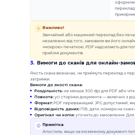
оформлени
переклада
примірник
Важливо!
Звичайний або машинний переклад без печа
незалежно від того, замовили ви його онлайн
«мокрою» печаткою; PDF надсилають для поп
прийомі документів.
3
.
Вимоги до сканів для онлайн-замо
Якість скана визначає, чи приймуть переклад з пер
затримки.
Вимоги до якості скана:
Роздільність
:
не менше 300 dpi для PDF або чіт
Повнота
:
усі сторінки документа — включно з д
Формат
:
PDF переважніший. JPG допустимий, як
Відповідність даних
:
ПІБ, дати, номери на скані
Оригінал чи копія
:
уточніть до замовлення. Для
Примітка
Апостиль: якщо на іноземному документі потр