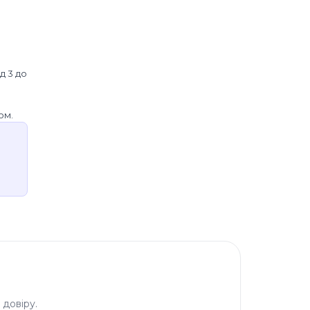
д 3 до
ом.
довіру.