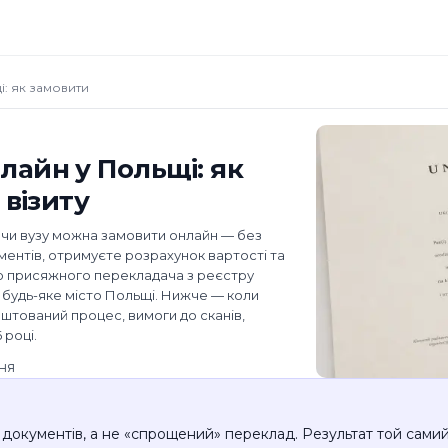
: як замовити
айн у Польщі: як
 візиту
 чи вузу можна замовити онлайн — без
ментів, отримуєте розрахунок вартості та
ою присяжного перекладача з реєстру
у будь-яке місто Польщі. Нижче — коли
аштований процес, вимоги до сканів,
 році.
ння
документів, а не «спрощений» переклад. Результат той самий