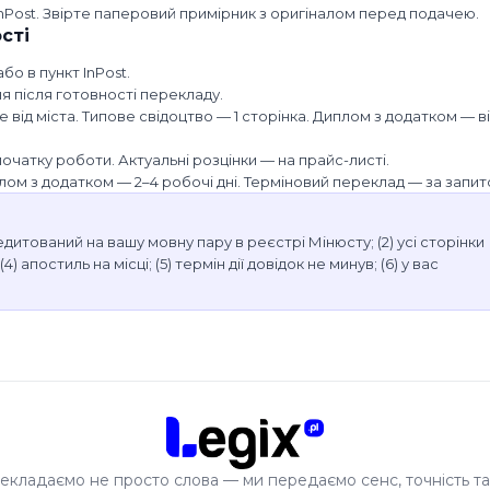
nPost. Звірте паперовий примірник з оригіналом перед подачею.
сті
бо в пункт InPost.
я після готовності перекладу.
е від міста. Типове свідоцтво — 1 сторінка. Диплом з додатком — ві
очатку роботи. Актуальні розцінки — на прайс-листі.
ом з додатком — 2–4 робочі дні. Терміновий переклад — за запит
дитований на вашу мовну пару в реєстрі Мінюсту; (2) усі сторінки
) апостиль на місці; (5) термін дії довідок не минув; (6) у вас
екладаємо не просто слова — ми передаємо сенс, точність та 