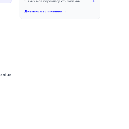
+
З яких мов перекладають онлайн?
Дивитися всі питання →
алі на