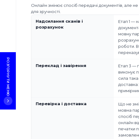
Часті
Онлайн змінює спосіб передачі документів, але н
питання
для зручності.
Надсилання сканів і
Етап 1 — 
розрахунок
документа
мовну пар
розрахуно
роботи. В
переказу
РОЗГОРНУТИ МЕНЮ
Переклад і завірення
Етап 3 — 
виконує п
сила така
доставка:
примірник
Перевірка і доставка
Що не змі
мовна пар
спосіб пе
онлайн ві
печатки п
замовленн