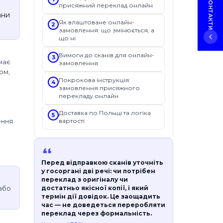
присяжний переклад онлайн
ани
Як влаштоване онлайн-
2
замовлення: що змінюється, а
що ні
Вимоги до сканів для онлайн-
3
має
замовлення
ом,
Покрокова інструкція:
4
замовлення присяжного
перекладу онлайн
Доставка по Польщі та логіка
5
ення
вартості
Перед відправкою сканів уточніть
у госоргані дві речі: чи потрібен
переклад з оригіналу чи
достатньо якісної копії, і який
 або
термін дії довідок. Це заощадить
час — не доведеться переробляти
переклад через формальність.