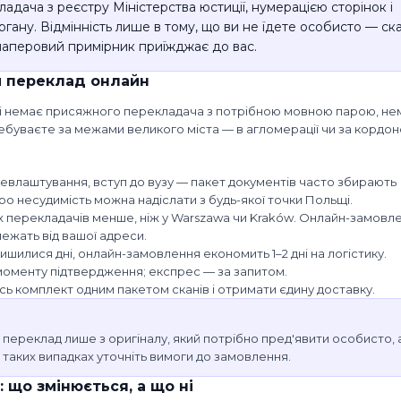
адача з реєстру Міністерства юстиції, нумерацією сторінок і
ану. Відмінність лише в тому, що ви не їдете особисто — ск
 паперовий примірник приїжджає до вас.
й переклад онлайн
ті немає присяжного перекладача з потрібною мовною парою, не
перебуваєте за межами великого міста — в агломерації чи за кордон
евлаштування, вступ до вузу — пакет документів часто збирають
про несудимість можна надіслати з будь-якої точки Польщі.
их перекладачів менше, ніж у Warszawa чи Kraków. Онлайн-замовл
лежать від вашої адреси.
ишилися дні, онлайн-замовлення економить 1–2 дні на логістику.
моменту підтвердження; експрес — за запитом.
сь комплект одним пакетом сканів і отримати єдину доставку.
 переклад лише з оригіналу, який потрібно пред'явити особисто,
таких випадках уточніть вимоги до замовлення.
що змінюється, а що ні