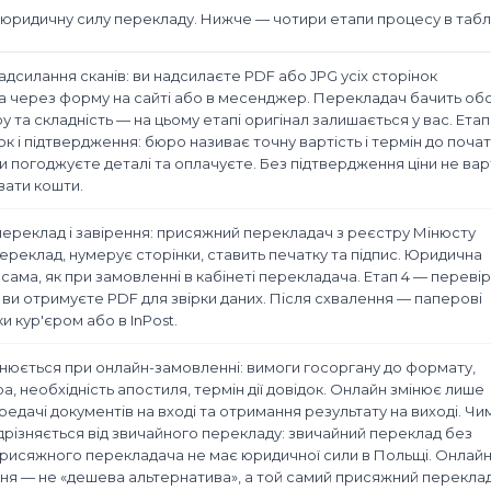
е юридичну силу перекладу. Нижче — чотири етапи процесу в табл
надсилання сканів: ви надсилаєте PDF або JPG усіх сторінок
 через форму на сайті або в месенджер. Перекладач бачить обс
у та складність — на цьому етапі оригінал залишається у вас. Етап
к і підтвердження: бюро називає точну вартість і термін до почат
и погоджуєте деталі та оплачуєте. Без підтвердження ціни не ва
вати кошти.
переклад і завірення: присяжний перекладач з реєстру Мінюсту
ереклад, нумерує сторінки, ставить печатку та підпис. Юридична
 сама, як при замовленні в кабінеті перекладача. Етап 4 — перевір
 ви отримуєте PDF для звірки даних. Після схвалення — паперові
и кур'єром або в InPost.
нюється при онлайн-замовленні: вимоги госоргану до формату,
а, необхідність апостиля, термін дії довідок. Онлайн змінює лише
редачі документів на вході та отримання результату на виході. Чи
дрізняється від звичайного перекладу: звичайний переклад без
рисяжного перекладача не має юридичної сили в Польщі. Онлайн
я — не «дешева альтернатива», а той самий присяжний переклад