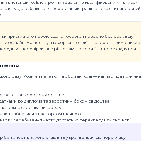
й дистанційно. Електронний варіант з кваліфікованим підписом
ча існує, але більшість госорганів як і раніше чекають паперовий
.
тки присяжного перекладача госорган поверне без розгляду —
 чи офлайн. На подачу в госорган потрібні паперові примірники з
ередньої перевірки, але рідко замінює оригінал перекладу при
влення
шого разу. Розмиті печатки та обрізані краї — найчастіша причина
ке фото при хорошому освітленні.
одатками до диплома та зворотним боком свідоцтва.
що кожна сторінка читабельна.
 мають збігатися з паспортом і заявою.
карти перебування
часто достатньо перекладу з якісної копії.
ібен апостиль, його ставлять у країні видачі до перекладу.