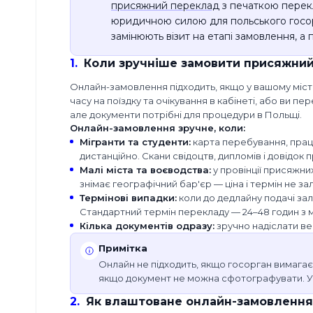
присяжний переклад
з печаткою перекл
Складання
юридичною силою для польського госорг
довіреностей
замінюють візит на етапі замовлення, а
Оформлення
карти
1
.
Коли зручніше замовити присяжни
побиту
Онлайн-замовлення підходить, якщо у вашому міс
часу на поїздку та очікування в кабінеті, або ви 
Корисне
але документи потрібні для процедури в Польщі.
Онлайн-замовлення зручне, коли:
Інформація
Мігранти та студенти
:
карта перебування, прац
про Legix
дистанційно. Скани свідоцтв, дипломів і довідок 
Малі міста та воєводства
:
у провінції присяжн
Відгуки
знімає географічний бар'єр — ціна і термін не за
про
Термінові випадки
:
коли до дедлайну подачі зал
нас
Стандартний термін перекладу — 24–48 годин з 
Кілька документів одразу
:
зручно надіслати ве
Прайс-
лист
Примітка
Онлайн не підходить, якщо госорган вимагає
Блог
якщо документ не можна сфотографувати. У 
Кар’єра
2
.
Як влаштоване онлайн-замовлення: 