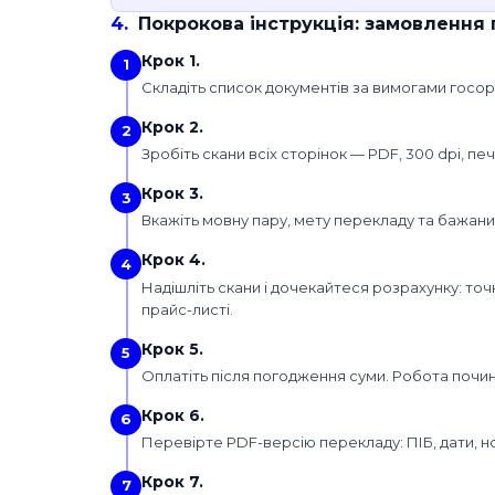
4
.
Покрокова інструкція: замовлення
Крок 1.
1
Складіть список документів за вимогами госорг
Крок 2.
2
Зробіть скани всіх сторінок — PDF, 300 dpi, печ
Крок 3.
3
Вкажіть мовну пару, мету перекладу та бажани
Крок 4.
4
Надішліть скани і дочекайтеся розрахунку: точн
прайс-листі.
Крок 5.
5
Оплатіть після погодження суми. Робота почина
Крок 6.
6
Перевірте PDF-версію перекладу: ПІБ, дати, н
Крок 7.
7