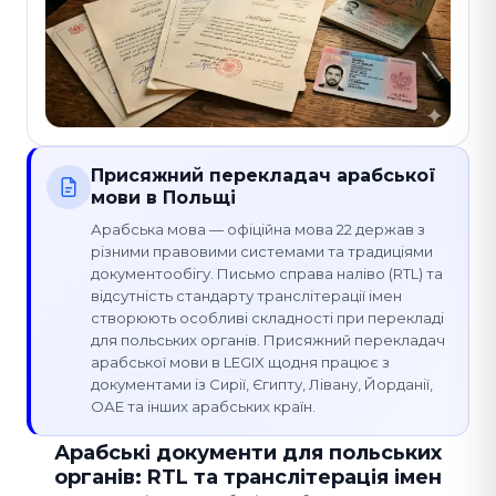
Присяжний перекладач арабської
мови в Польщі
Арабська мова — офіційна мова 22 держав з
різними правовими системами та традиціями
документообігу. Письмо справа наліво (RTL) та
відсутність стандарту транслітерації імен
створюють особливі складності при перекладі
для польських органів. Присяжний перекладач
арабської мови в LEGIX щодня працює з
документами із Сирії, Єгипту, Лівану, Йорданії,
ОАЕ та інших арабських країн.
Арабські документи для польських
органів: RTL та транслітерація імен