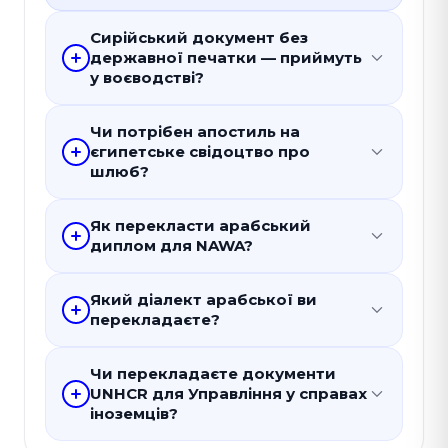
Сирійський документ без
державної печатки — приймуть
у воєводстві?
Чи потрібен апостиль на
єгипетське свідоцтво про
шлюб?
Як перекласти арабський
диплом для NAWA?
Який діалект арабської ви
перекладаєте?
Чи перекладаєте документи
UNHCR для Управління у справах
іноземців?