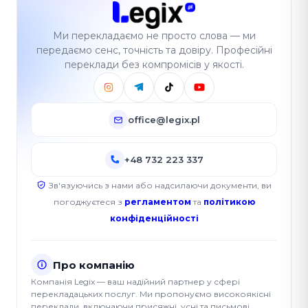
Ми перекладаємо не просто слова — ми
передаємо сенс, точність та довіру. Професійні
переклади без компромісів у якості.
office@legix.pl
+48 732 223 337
Зв'язуючись з нами або надсилаючи документи, ви
погоджуєтеся з
регламентом
та
політикою
конфіденційності
Про компанію
Компанія Legix — ваш надійний партнер у сфері
перекладацьких послуг. Ми пропонуємо високоякісні
переклади, включаючи присяжні, усні та письмові