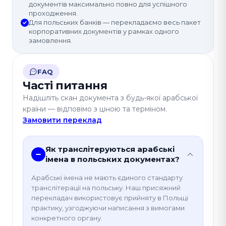
документів максимально повно для успішного
проходження.
Для польських банків — перекладаємо весь пакет
корпоративних документів у рамках одного
замовлення.
FAQ
Часті питання
Надішліть скан документа з будь-якої арабської
країни — відповімо з ціною та терміном.
Замовити переклад
Як транслітеруються арабські
імена в польських документах?
Арабські імена не мають єдиного стандарту
транслітерації на польську. Наш присяжний
перекладач використовує прийняту в Польщі
практику, узгоджуючи написання з вимогами
конкретного органу.