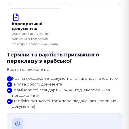
Корпоративні
документи:
установчі документи,
виписки з торгових
реєстрів арабських країн
Терміни та вартість присяжного
перекладу з арабської
Вартість залежить від:
Країни походження документа та наявності апостилю
Типу та обсягу документа
Терміновості: стандарт — 24–48 год, експрес — за
погодженням
Необхідності коментаря перекладача (для неповних
документів)