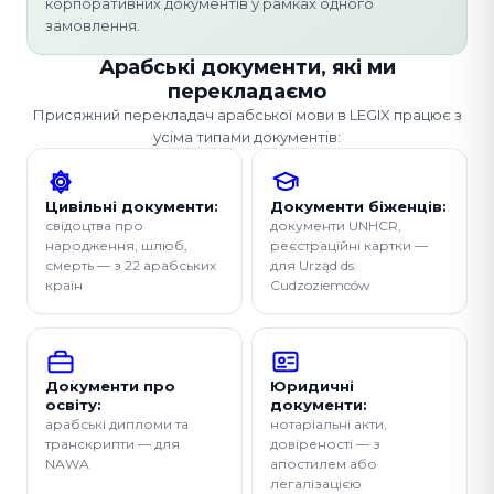
корпоративних документів у рамках одного
замовлення.
Арабські документи, які ми
перекладаємо
Присяжний перекладач арабської мови в LEGIX працює з
усіма типами документів:
Цивільні документи:
Документи біженців:
свідоцтва про
документи UNHCR,
народження, шлюб,
реєстраційні картки —
смерть — з 22 арабських
для Urząd ds.
країн
Cudzoziemców
Документи про
Юридичні
освіту:
документи:
арабські дипломи та
нотаріальні акти,
транскрипти — для
довіреності — з
NAWA
апостилем або
легалізацією