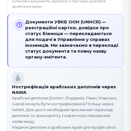
установчі документи, виписки з торгових реєстрів
арабських країн
Документи УВКБ ООН (UNHCR) —
реєстраційні картки, довідки про
статус біженця — перекладаються
для подачі в Управління у справах
іноземців. Ми зазначаємо в перекладі
статус документа та повну назву
органу-емітента.
Нострифікація арабських дипломів через
NAWA
Арабські дипломи (Єгипет, Йорданія, Ліван, Марокко,
Сирія) можуть бути нострифіковані в Польщі через
NAWA. Для цього необхідний присяжний переклад
диплома та транскрипту з коректною передачею
назви вишу.
Медичні дипломи з арабських країн для професійної