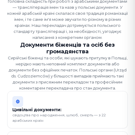
Головна складність при роботі з арабськими документами
— транслітерація імен та назв у польські документи. У
кожній арабській країні склалася своя традиція романізації
імен, і те саме ім'я може звучати по-різному в різних
країнах. Наш перекладач дотримується польського
стандарту транслітерації і, за необхідності, узгоджує
написання з конкретним органом.
Документи біженців та осіб без
громадянства
Сирійські біженці та особи, які шукають притулку в Польщі,
нерідко мають неповний комплект документів або
документи без офіційних печаток. Польські органи (Urząd
ds. Cudzoziemców) у більшості випадків приймають такі
документи з присяжним перекладом та професійним
коментарем перекладача про стан документа.
Цивільні документи:
свідоцтва про народження, шлюб, смерть — з 22
арабських країн