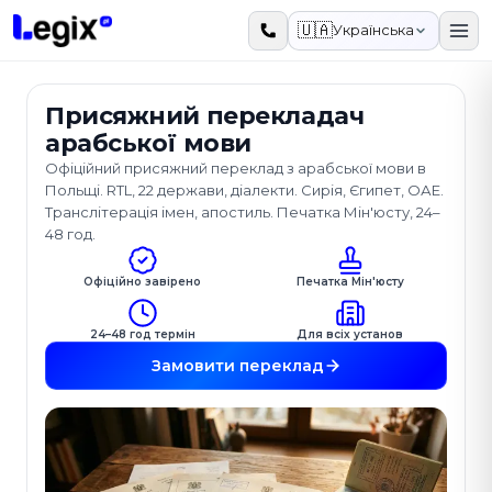
До основного вмісту
🇺🇦
Українська
Присяжний перекладач
арабської мови
Офіційний присяжний переклад з арабської мови в
Польщі. RTL, 22 держави, діалекти. Сирія, Єгипет, ОАЕ.
Транслітерація імен, апостиль. Печатка Мін'юсту, 24–
48 год.
Офіційно завірено
Печатка Мін'юсту
24–48 год термін
Для всіх установ
Замовити переклад