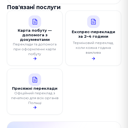
Пов'язані послуги
Карта побуту —
Експрес-переклади
допомога з
за 2–4 години
документами
Терміновий переклад,
Переклади та допомога
коли кожна година
при оформленні карти
важлива
побуту
Присяжні переклади
Офіційний переклад з
печаткою для всіх органів
Польщі