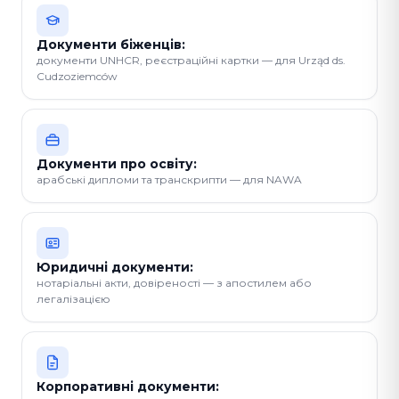
Документи біженців:
документи UNHCR, реєстраційні картки — для Urząd ds.
Cudzoziemców
Документи про освіту:
арабські дипломи та транскрипти — для NAWA
Юридичні документи:
нотаріальні акти, довіреності — з апостилем або
легалізацією
Корпоративні документи: