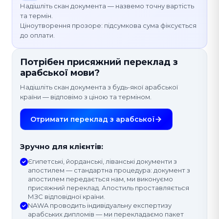
Надішліть скан документа — назвемо точну вартість
та термін.
Ціноутворення прозоре: підсумкова сума фіксується
до оплати.
Потрібен присяжний переклад з
арабської мови?
Надішліть скан документа з будь-якої арабської
країни — відповімо з ціною та терміном.
Отримати переклад з арабської
Зручно для клієнтів:
Єгипетські, йорданські, ліванські документи з
апостилем — стандартна процедура: документ з
апостилем передається нам, ми виконуємо
присяжний переклад. Апостиль проставляється
МЗС відповідної країни.
NAWA проводить індивідуальну експертизу
арабських дипломів — ми перекладаємо пакет