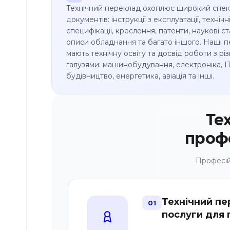
Складання
Технічний переклад охоплює широкий спек
довіреностей
документів: інструкції з експлуатації, технічн
специфікації, креслення, патенти, наукові ста
Оформлення
описи обладнання та багато іншого. Наші п
карти
мають технічну освіту та досвід роботи з рі
побиту
галузями: машинобудування, електроніка, IT
будівництво, енергетика, авіація та інші.
Корисне
Інформація
про Legix
Те
Відгуки
профе
про
нас
Професій
Прайс-
лист
Блог
Технічний пе
01
послуги для 
Кар’єра