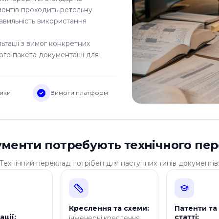
ментів проходить ретельну
равильність використання
ьтації з вимог конкретних
го пакета документації для
ники
Вимоги платформ
ументи потребують технічного пе
Технічний переклад потрібен для наступних типів документів
Креслення та схеми:
Патенти та
ції:
статті:
інженерні креслення,