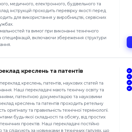
ого, медичного, електронного, будівельного та
клад інструкцій проходить перевірку якості перед
ходить для використання у виробництві, сервісних
лужбах.
мальностей та вимог при виконанні технічного
та специфікацій, включаючи збереження структури
ання.
реклад креслень та патентів
ереклад креслень, патентів, наукових статей та
нання. Наші перекладачі мають технічну освіту та
еннями, патентною документацією та науковими
реклад креслень та патентів проходить ретельну
ть оригіналу та правильність технічної термінології.
ами будь-якої складності та обсягу, від простих
 технічних проектів. Наші перекладачі постійно
 та слідкують за новинками в технічних галузях, що