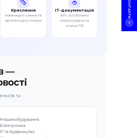
Креслення
IT-документація
Інженерні схеми та
API, посібники
архітектурні плани
користувача та
описи ПЗ
в —
овості
тентів та
Машинобудування
Електроніка
IT та будівництво