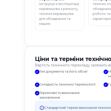
інструкції з експлуатації,
технічні сп
керівництва з ремонту,
обладнанн
технічні керівництва
роботи, те
для обладнання та
характери
машин
Ціни та терміни технічн
Вартість технічного перекладу залежить ві
Тип документа та його обсяг
М
н
Складність технічної термінології
Г
Терміновість виконання
замовлення
Стандартний термін виконання технічно