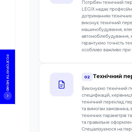
Потрібен технічний пе
Часті
LEGIX надає професійні
питання
дотриманням технічних 
виконує технічний пере
машинобудування, електр
автомобілебудування, х
гарантуємо точність тех
особливо важливо при 
РОЗГОРНУТИ МЕНЮ
Технічний пе
02
Виконуємо технічний пе
специфікацій, керівниц
технічний переклад пер
та вимогам замовника,
технічних параметрів та
та правильне оформленн
Спеціалізуємося на пере