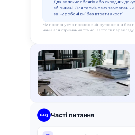
Для великих обсягів або складних доку
збільшені. Для термінових замовлень
за 1-2 робочі дні без втрати якості.
Ми пропонуємо прозоре ціноутворення без при
нами для отримання точної вартості перекладу 
Часті питання
FAQ