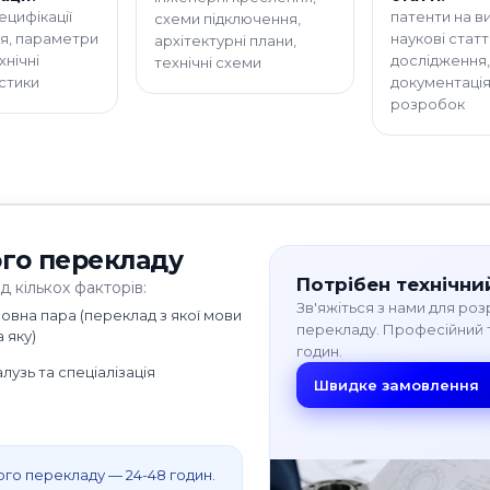
ецифікації
патенти на в
схеми підключення,
я, параметри
наукові статті
архітектурні плани,
хнічні
дослідження,
технічні схеми
стики
документація
розробок
ого перекладу
Потрібен технічн
д кількох факторів:
Зв'яжіться з нами для роз
овна пара (переклад з якої мови
перекладу. Професійний т
а яку)
годин.
алузь та спеціалізація
Швидке замовлення
го перекладу — 24-48 годин.