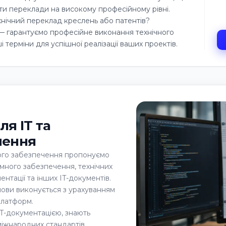
ти переклади на високому професійному рівні.
нічний переклад креслень або патентів?
— гарантуємо професійне виконання технічного
 терміни для успішної реалізації ваших проектів.
я IT та
чення
ного забезпечення пропонуємо
амного забезпечення, технічних
ентації та інших IT-документів.
 мови виконується з урахуванням
 платформ.
IT-документацією, знають
 міжнародних стандартів