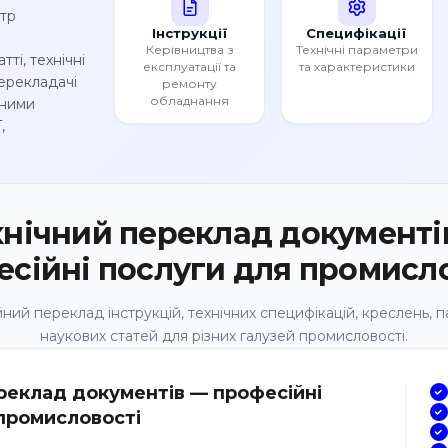
тр
Інструкції
Специфікації
і
Керівництва з
Технічні параметри
тті, технічні
експлуатації та
та характеристики
ерекладачі
ремонту
обладнання
зними
,
хнічний переклад документі
сійні послуги для промисл
ний переклад інструкцій, технічних специфікацій, креслень, па
наукових статей для різних галузей промисловості.
реклад документів — професійні
промисловості