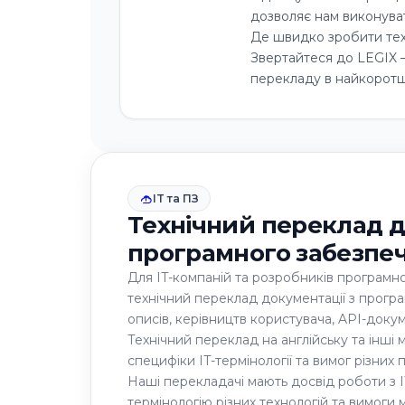
дозволяє нам виконува
Де швидко зробити тех
Звертайтеся до LEGIX 
перекладу в найкоротші
IT та ПЗ
Технічний переклад дл
програмного забезпе
Для IT-компаній та розробників програм
технічний переклад документації з прогр
описів, керівництв користувача, API-докум
Технічний переклад на англійську та інші
специфіки IT-термінології та вимог різних
Наші перекладачі мають досвід роботи з 
термінологію різних технологій та вимоги