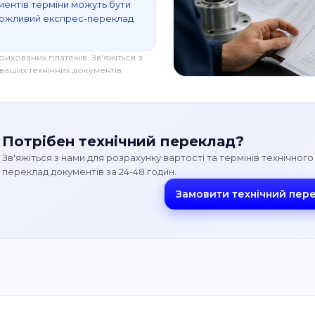
ментів терміни можуть бути
 можливий експрес-переклад
хованих платежів. Зв'яжіться з
ваших технічних документів.
Потрібен технічний переклад?
Зв'яжіться з нами для розрахунку вартості та термінів технічно
переклад документів за 24-48 годин.
Замовити технічний пер