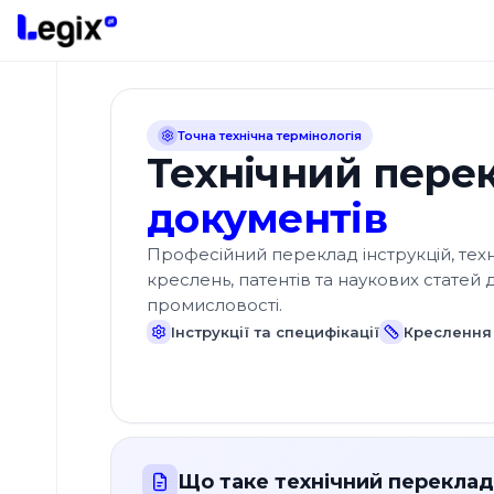
До основного вмісту
Точна технічна термінологія
Технічний пере
документів
Види
перекладів
Професійний переклад інструкцій, техн
Які
креслень, патентів та наукових статей 
мови
промисловості.
перекладаємо?
Інструкції та специфікації
Креслення 
Додаткові
послуги
Апостиль
документів
Що таке технічний переклад