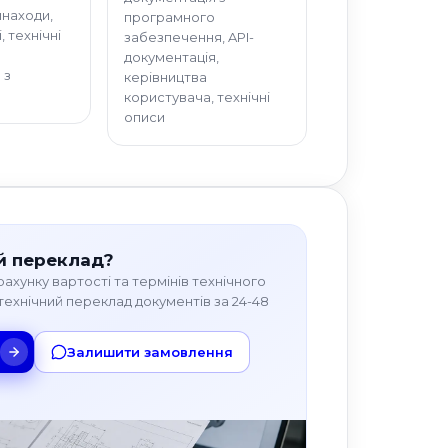
инаходи,
програмного
, технічні
забезпечення, API-
документація,
 з
керівництва
користувача, технічні
описи
ий переклад?
рахунку вартості та термінів технічного
ехнічний переклад документів за 24-48
Залишити замовлення