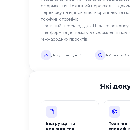
оформлення. Технічний переклад IT-доку
перевірку на відповідність оригіналу та п
технічних термінів.
Технічний переклад для IT включає консул
платформ та допомогу в оформленні повно
міжнародних проектів.
Документація ПЗ
API та посіб
Які док
Інструкції та
Технічні
керівництва:
специфіка