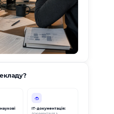
рекладу?
:
 наукові
IT-документація:
документація з