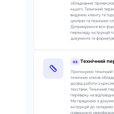
обладнання: промислов
іншого. Технічний пере
видачею клієнту та під
центрах та технічних с
Дотримуємося всіх фор
перекладу інструкцій 
документа та форматув
Технічний пе
03
Пропонуємо технічний п
технічних описів облад
досвід роботи з кресл
текстами. Технічний пе
перевірку на відповідніс
Ми працюємо з документ
інструкцій до складних
підвищують кваліфікацію