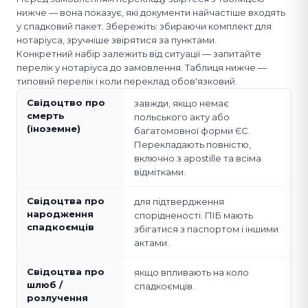
нижче — вона показує, які документи найчастіше входять
у спадковий пакет. Збережіть: збираючи комплект для
нотаріуса, зручніше звірятися за пунктами.
Конкретний набір залежить від ситуації — запитайте
перелік у нотаріуса до замовлення. Таблиця нижче —
типовий перелік і коли переклад обов'язковий.
Свідоцтво про
завжди, якщо немає
смерть
польського акту або
(іноземне)
багатомовної форми ЄС.
Перекладають повністю,
включно з apostille та всіма
відмітками.
Свідоцтва про
для підтвердження
народження
спорідненості. ПІБ мають
спадкоємців
збігатися з паспортом і іншими
актами.
Свідоцтва про
якщо впливають на коло
шлюб /
спадкоємців.
розлучення