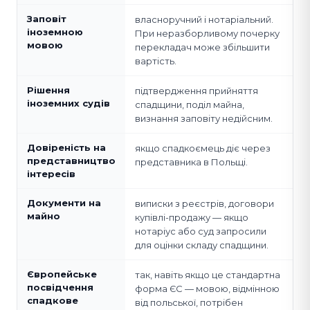
Заповіт
власноручний і нотаріальний.
іноземною
При неразборливому почерку
мовою
перекладач може збільшити
вартість.
Рішення
підтвердження прийняття
іноземних судів
спадщини, поділ майна,
визнання заповіту недійсним.
Довіреність на
якщо спадкоємець діє через
представництво
представника в Польщі.
інтересів
Документи на
виписки з реєстрів, договори
майно
купівлі-продажу — якщо
нотаріус або суд запросили
для оцінки складу спадщини.
Європейське
так, навіть якщо це стандартна
посвідчення
форма ЄС — мовою, відмінною
спадкове
від польської, потрібен