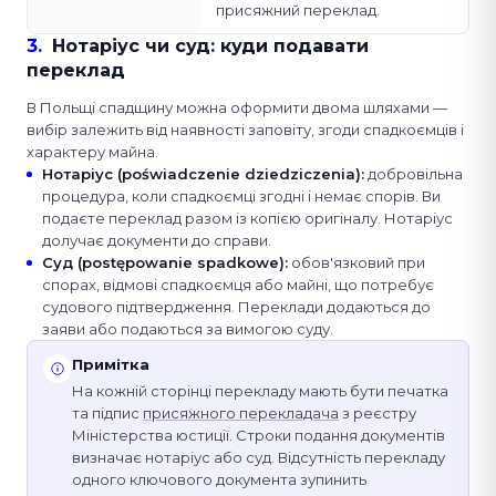
присяжний переклад.
3
.
Нотаріус чи суд: куди подавати
переклад
В Польщі спадщину можна оформити двома шляхами —
вибір залежить від наявності заповіту, згоди спадкоємців і
характеру майна.
Нотаріус (poświadczenie dziedziczenia)
:
добровільна
процедура, коли спадкоємці згодні і немає спорів. Ви
подаєте переклад разом із копією оригіналу. Нотаріус
долучає документи до справи.
Суд (postępowanie spadkowe)
:
обов'язковий при
спорах, відмові спадкоємця або майні, що потребує
судового підтвердження. Переклади додаються до
заяви або подаються за вимогою суду.
Примітка
На кожній сторінці перекладу мають бути печатка
та підпис
присяжного перекладача
з реєстру
Міністерства юстиції. Строки подання документів
визначає нотаріус або суд. Відсутність перекладу
одного ключового документа зупинить