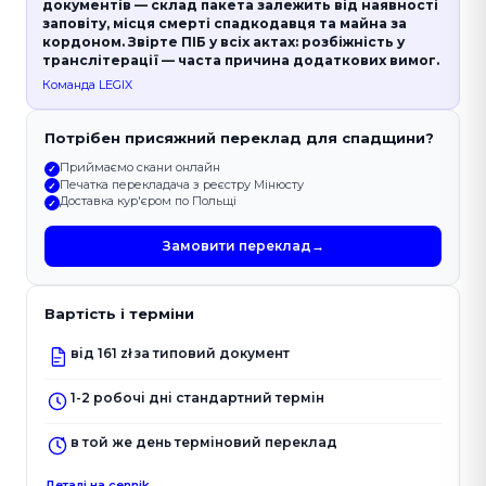
документів — склад пакета залежить від наявності
заповіту, місця смерті спадкодавця та майна за
кордоном. Звірте ПІБ у всіх актах: розбіжність у
транслітерації — часта причина додаткових вимог.
Команда LEGIX
Потрібен присяжний переклад для спадщини?
Приймаємо скани онлайн
✓
Печатка перекладача з реєстру Мінюсту
✓
Доставка кур'єром по Польщі
✓
Замовити переклад
→
Вартість і терміни
від 161 zł за типовий документ
1-2 робочі дні стандартний термін
в той же день терміновий переклад
Деталі на cennik →