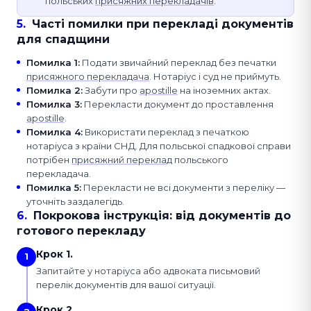
польських
присяжних перекладачів
.
5
.
Часті помилки при перекладі документів
для спадщини
Помилка 1
:
Подати звичайний переклад без печатки
присяжного перекладача
. Нотаріус і суд не приймуть.
Помилка 2
:
Забути про
apostille
на іноземних актах.
Помилка 3
:
Перекласти документ до проставлення
apostille
.
Помилка 4
:
Використати переклад з печаткою
нотаріуса з країни СНД. Для польської спадкової справи
потрібен
присяжний переклад
польського
перекладача.
Помилка 5
:
Перекласти не всі документи з переліку —
уточніть заздалегідь.
6
.
Покрокова інструкція: від документів до
готового перекладу
Крок 1.
1
Запитайте у нотаріуса або адвоката письмовий
перелік документів для вашої ситуації.
Крок 2.