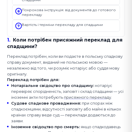
Покрокова інструкція: від документів до готового
6
перекладу
Вартість і терміни перекладу для спадщини
7
1
.
Коли потрібен присяжний переклад для
спадщини?
Переклад потрібен, коли ви подаєте в польську спадкову
справу документ, виданий не польською мовою —
незалежно від того, чи розуміє нотаріус або суддя мову
оригіналу.
Переклад потрібен для:
Нотаріальне свідоцтво про спадщину
:
нотаріус
перевіряє спорідненість, заповіт і склад спадщини — усі
іноземні акти потребують
присяжного перекладу
.
Судове спадкове провадження
:
при спорах між
спадкоємцями, відсутності заповіту або майні в кількох
країнах справу веде суд — переклади додаються до
заяви.
Іноземне свідоцтво про смерть
:
якщо спадкодавець