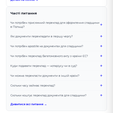
Часті питання
Чи потрібен присяжний переклад для оформлення спадщини
+
в Польщі?
+
Які документи перекладати в першу чергу?
+
Чи потрібен apostille на документах для спадщини?
+
Чи потрібен переклад багатомовного акту з країни ЄС?
+
Куди подавати переклад — нотаріусу чи в суд?
+
Чи можна перекласти документи в іншій країні?
+
Скільки часу займає переклад?
+
Скільки коштує переклад документів для спадщини?
Дивитися всі питання →