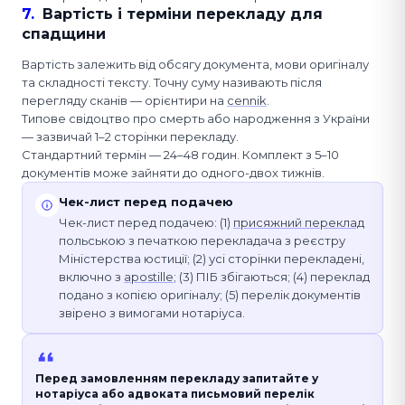
7
.
Вартість і терміни перекладу для
спадщини
Вартість залежить від обсягу документа, мови оригіналу
та складності тексту. Точну суму називають після
перегляду сканів — орієнтири на
cennik
.
Типове свідоцтво про смерть або народження з України
— зазвичай 1–2 сторінки перекладу.
Стандартний термін — 24–48 годин. Комплект з 5–10
документів може зайняти до одного-двох тижнів.
Чек-лист перед подачею
Чек-лист перед подачею: (1)
присяжний переклад
польською з печаткою перекладача з реєстру
Міністерства юстиції; (2) усі сторінки перекладені,
включно з
apostille
; (3) ПІБ збігаються; (4) переклад
подано з копією оригіналу; (5) перелік документів
звірено з вимогами нотаріуса.
Перед замовленням перекладу запитайте у
нотаріуса або адвоката письмовий перелік