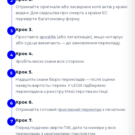
2
Отримайте оригінали або засвідчені копії актів у країні
видачі. Для свідоцтва про смерть з країни ЄС
перевірте багатомовну форму.
Крок 3.
3
Проставте
apostille
(або легалізацію), якщо нотаріус
або суд це вимагають — до замовлення перекладу.
Крок 4.
4
Зробіть якісні скани всіх сторінок.
Крок 5.
5
Надішліть скани бюро перекладів — після оцінки
назвуть вартість і термін. У LEGIX підберемо
перекладача з реєстру Міністерства юстиції.
Крок 6.
6
Отримайте готовий
присяжний переклад
з печаткою.
Крок 7.
7
Перед подачею звірте ПІБ, дати та номери у всіх
перекладах з оригіналами і паспортом.