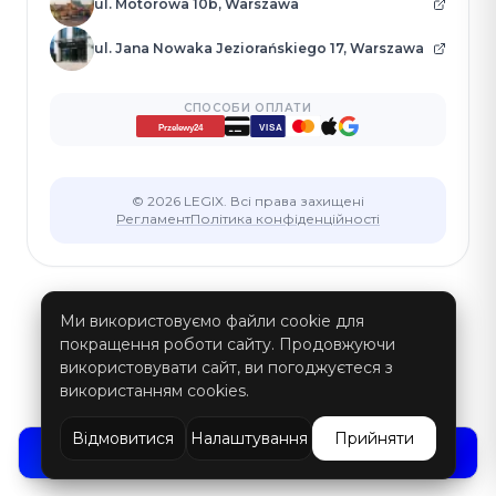
ul. Motorowa 10b, Warszawa
ul. Jana Nowaka Jeziorańskiego 17, Warszawa
СПОСОБИ ОПЛАТИ
VISA
Przelewy24
© 2026 LEGIX. Всі права захищені
Регламент
Політика конфіденційності
Ми використовуємо файли cookie для
покращення роботи сайту. Продовжуючи
використовувати сайт, ви погоджуєтеся з
використанням cookies.
Відмовитися
Налаштування
Прийняти
ЗВ'ЯЖІТЬСЯ З НАМИ