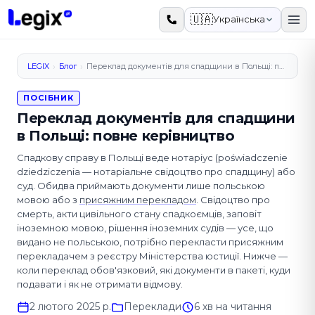
До основного вмісту
🇺🇦
Українська
›
›
LEGIX
Блог
Переклад документів для спадщини в Польщі: повне керівництво
ПОСІБНИК
Переклад документів для спадщини
в Польщі: повне керівництво
Спадкову справу в Польщі веде нотаріус (poświadczenie
dziedziczenia — нотаріальне свідоцтво про спадщину) або
суд. Обидва приймають документи лише польською
мовою або з
присяжним перекладом
. Свідоцтво про
смерть, акти цивільного стану спадкоємців, заповіт
іноземною мовою, рішення іноземних судів — усе, що
видано не польською, потрібно перекласти присяжним
перекладачем з реєстру Міністерства юстиції. Нижче —
коли переклад обов'язковий, які документи в пакеті, куди
подавати і як не отримати відмову.
2 лютого 2025 р.
Переклади
6 хв на читання