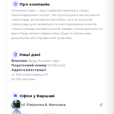
Про компанію
Компанія Legix — ваш надійний партнер у сфері
перекладацьких послуг. Ми пропонуємо високоякісні
переклади, включаючи присяжні, усні та письмові
переклади для приватних та корпоративних клієнтів.
Наша команда професіоналів завжди готова допомогти
вам з будь-якими завданнями, будь то переклади
документів або юридичний супровід.
Наші дані
Власник:
Sergiy Kucokon Legix
Податковий номер:
5272844192
Адреса реєстрації:
ul. Edmunda Kajdasza 17,
52-234 Wrocław
Офіси у Варшаві
ul. Platynowa 8, Warszawa