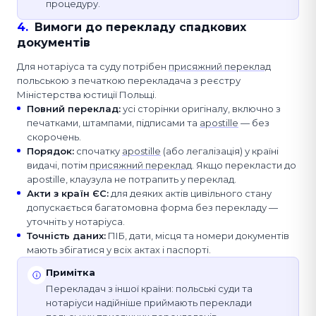
процедуру.
4
.
Вимоги до перекладу спадкових
документів
Для нотаріуса та суду потрібен
присяжний переклад
польською з печаткою перекладача з реєстру
Міністерства юстиції Польщі.
Повний переклад
:
усі сторінки оригіналу, включно з
печатками, штампами, підписами та
apostille
— без
скорочень.
Порядок
:
спочатку
apostille
(або легалізація) у країні
видачі, потім
присяжний переклад
. Якщо перекласти до
apostille, клаузула не потрапить у переклад.
Акти з країн ЄС
:
для деяких актів цивільного стану
допускається багатомовна форма без перекладу —
уточніть у нотаріуса.
Точність даних
:
ПІБ, дати, місця та номери документів
мають збігатися у всіх актах і паспорті.
Примітка
Перекладач з іншої країни: польські суди та
нотаріуси надійніше приймають переклади