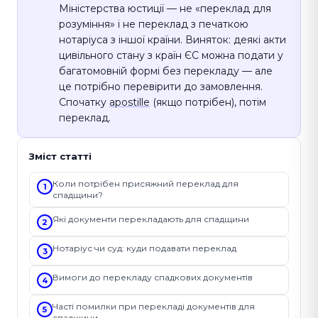
Міністерства юстиції — не «переклад для
розуміння» і не переклад з печаткою
нотаріуса з іншої країни. Виняток: деякі акти
цивільного стану з країн ЄС можна подати у
багатомовній формі без перекладу — але
це потрібно перевірити до замовлення.
Спочатку
apostille
(якщо потрібен), потім
переклад.
Зміст статті
Коли потрібен присяжний переклад для
1
спадщини?
Які документи перекладають для спадщини
2
Нотаріус чи суд: куди подавати переклад
3
Вимоги до перекладу спадкових документів
4
Часті помилки при перекладі документів для
5
спадщини