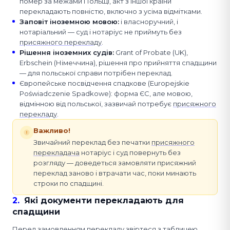
помер за межами Польщі, акт з іншої країни
перекладають повністю, включно з усіма відмітками.
Заповіт іноземною мовою
:
і власноручний, і
нотаріальний — суд і нотаріус не приймуть без
присяжного перекладу
.
Рішення іноземних судів
:
Grant of Probate (UK),
Erbschein (Німеччина), рішення про прийняття спадщини
— для польської справи потрібен переклад.
Європейське посвідчення спадкове (Europejskie
Poświadczenie Spadkowe): форма ЄС, але мовою,
відмінною від польської, зазвичай потребує
присяжного
перекладу
.
Важливо!
Звичайний переклад без печатки
присяжного
перекладача
нотаріус і суд повернуть без
розгляду — доведеться замовляти присяжний
переклад заново і втрачати час, поки минають
строки по спадщині.
2
.
Які документи перекладають для
спадщини
Перед замовленням перекладу звіртеся з таблицею