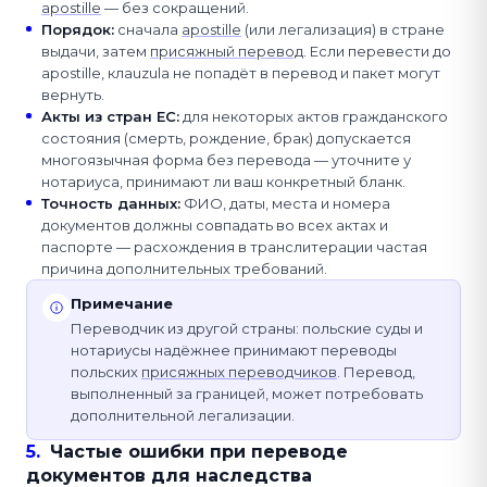
apostille
— без сокращений.
Порядок
:
сначала
apostille
(или легализация) в стране
выдачи, затем
присяжный перевод
. Если перевести до
apostille, клauzula не попадёт в перевод и пакет могут
вернуть.
Акты из стран ЕС
:
для некоторых актов гражданского
состояния (смерть, рождение, брак) допускается
многоязычная форма без перевода — уточните у
нотариуса, принимают ли ваш конкретный бланк.
Точность данных
:
ФИО, даты, места и номера
документов должны совпадать во всех актах и
паспорте — расхождения в транслитерации частая
причина дополнительных требований.
Примечание
Переводчик из другой страны: польские суды и
нотариусы надёжнее принимают переводы
польских
присяжных переводчиков
. Перевод,
выполненный за границей, может потребовать
дополнительной легализации.
5
.
Частые ошибки при переводе
документов для наследства