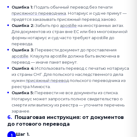
Ошибка 1
:
Подать обычный перевод без печати
присяжного переводчика
. Нотариус и суд не примут —
придётся заказывать присяжный перевод заново.
Ошибка 2
:
Забыть про
apostille
на иностранных актах.
Для документов из стран вне ЕС или без многоязычной
формы нотариус и суд часто требуют apostille до
перевода.
Ошибка 3
:
Перевести документ до проставления
apostille
. Клаузула apostille должна быть включена в
перевод — иначе пакет вернут.
Ошибка 4
:
Использовать перевод с печатью нотариуса
из страны СНГ. Для польского наследственного дела
нужен
присяжный перевод
польского переводчика из
реестра Минюста.
Ошибка 5
:
Перевести не все документы из списка.
Нотариус может запросить полное свидетельство о
смерти или выписку из реестра — уточните перечень
заранее.
6
.
Пошаговая инструкция: от документов
до готового перевода
Шаг 1.
1