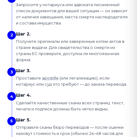
Запросите у нотариуса или адвоката письменный
список документов для вашей ситуации — он зависит
от наличия завещания, места смерти наследодателя
и состава имущества.
Шаг 2.
2
Получите оригиналы или заверенные копии актов в
стране выдачи. Для свидетельства о смерти из
страны ЕС проверьте, доступна ли многоязычная
форма.
Шаг 3.
3
Проставьте
apostille
(или легализацию), если
нотариус или суд это требуют — до заказа перевода.
Шаг 4.
4
Сделайте качественные сканы всех страниц: текст,
печати и подписи должны быть чётко видны.
Шаг 5.
5
Отправьте сканы бюро переводов — после оценки
назовут стоимость и срок (обычно 24–48 часов для