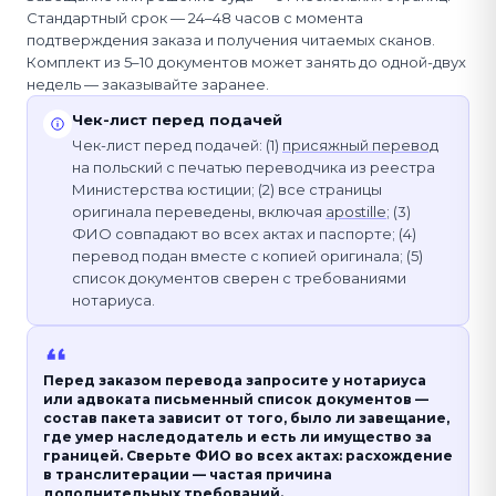
Стандартный срок — 24–48 часов с момента
подтверждения заказа и получения читаемых сканов.
Комплект из 5–10 документов может занять до одной-двух
недель — заказывайте заранее.
Чек-лист перед подачей
Чек-лист перед подачей: (1)
присяжный перевод
на польский с печатью переводчика из реестра
Министерства юстиции; (2) все страницы
оригинала переведены, включая
apostille
; (3)
ФИО совпадают во всех актах и паспорте; (4)
перевод подан вместе с копией оригинала; (5)
список документов сверен с требованиями
нотариуса.
Перед заказом перевода запросите у нотариуса
или адвоката письменный список документов —
состав пакета зависит от того, было ли завещание,
где умер наследодатель и есть ли имущество за
границей. Сверьте ФИО во всех актах: расхождение
в транслитерации — частая причина
дополнительных требований.