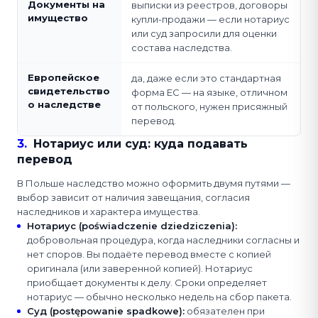
Документы на
выписки из реестров, договоры
имущество
купли-продажи — если нотариус
или суд запросили для оценки
состава наследства.
Европейское
да, даже если это стандартная
свидетельство
форма ЕС — на языке, отличном
о наследстве
от польского, нужен присяжный
перевод.
3
.
Нотариус или суд: куда подавать
перевод
В Польше наследство можно оформить двумя путями —
выбор зависит от наличия завещания, согласия
наследников и характера имущества.
Нотариус (poświadczenie dziedziczenia)
:
добровольная процедура, когда наследники согласны и
нет споров. Вы подаёте перевод вместе с копией
оригинала (или заверенной копией). Нотариус
приобщает документы к делу. Сроки определяет
нотариус — обычно несколько недель на сбор пакета.
Суд (postępowanie spadkowe)
:
обязателен при