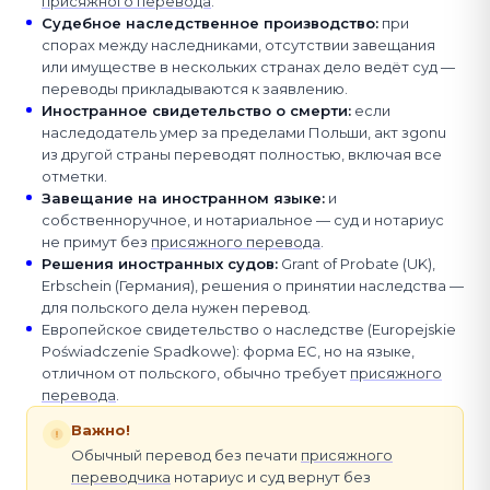
присяжного перевода
.
Судебное наследственное производство
:
при
спорах между наследниками, отсутствии завещания
или имуществе в нескольких странах дело ведёт суд —
переводы прикладываются к заявлению.
Иностранное свидетельство о смерти
:
если
наследодатель умер за пределами Польши, акт зgonu
из другой страны переводят полностью, включая все
отметки.
Завещание на иностранном языке
:
и
собственноручное, и нотариальное — суд и нотариус
не примут без
присяжного перевода
.
Решения иностранных судов
:
Grant of Probate (UK),
Erbschein (Германия), решения о принятии наследства —
для польского дела нужен перевод.
Европейское свидетельство о наследстве (Europejskie
Poświadczenie Spadkowe): форма ЕС, но на языке,
отличном от польского, обычно требует
присяжного
перевода
.
Важно!
Обычный перевод без печати
присяжного
переводчика
нотариус и суд вернут без