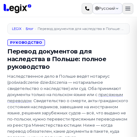
К основному содержимому
🌐
Русский
›
›
LEGIX
Блог
Перевод документов для наследства в Польше: полное руководство
РУКОВОДСТВО
Перевод документов для
наследства в Польше: полное
руководство
Наследственное дело в Польше ведёт нотариус
(poświadczenie dziedziczenia — нотариальное
свидетельство о наследстве) или суд. Оба принимают
документы только на польском языке или с
присяжным
переводом
. Свидетельство о смерти, акты гражданского
состояния наследников, завещание на иностранном
языке, решения зарубежных судов — всё, что выдано не
по-польски, нужно перевести присяжным переводчиком
из реестра Министерства юстиции. Ниже — когда
перевод обязателен, какие документы в пакете, куда