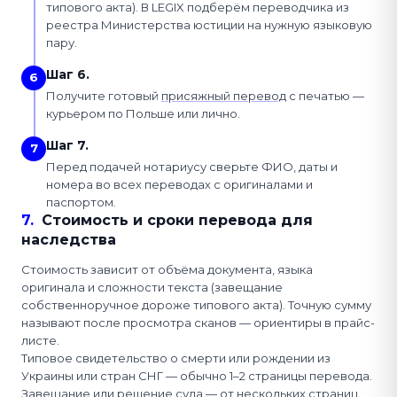
типового акта). В LEGIX подберём переводчика из
реестра Министерства юстиции на нужную языковую
пару.
Шаг 6.
6
Получите готовый
присяжный перевод
с печатью —
курьером по Польше или лично.
Шаг 7.
7
Перед подачей нотариусу сверьте ФИО, даты и
номера во всех переводах с оригиналами и
паспортом.
7
.
Стоимость и сроки перевода для
наследства
Стоимость зависит от объёма документа, языка
оригинала и сложности текста (завещание
собственноручное дороже типового акта). Точную сумму
называют после просмотра сканов — ориентиры в прайс-
листе.
Типовое свидетельство о смерти или рождении из
Украины или стран СНГ — обычно 1–2 страницы перевода.
Завещание или решение суда — от нескольких страниц.