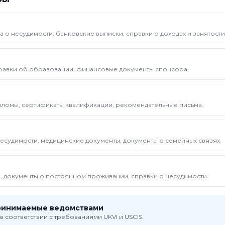
а о несудимости, банковские выписки, справки о доходах и занятости
правки об образовании, финансовые документы спонсора.
пломы, сертификаты квалификации, рекомендательные письма.
несудимости, медицинские документы, документы о семейных связях.
е, документы о постоянном проживании, справки о несудимости.
ринимаемые ведомствами
в соответствии с требованиями UKVI и USCIS.