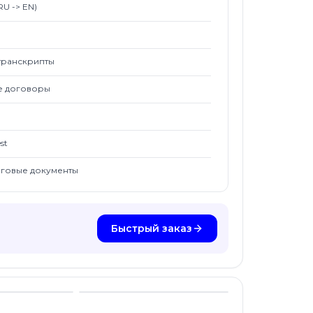
U -> EN)
транскрипты
ые договоры
st
оговые документы
Быстрый заказ