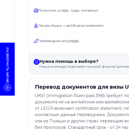
вопросы
Польские urzędy, суды, нотариус
Печать бюро + certification statement
Переводчик przysięgły
РАЗВЕРНУТЬ МЕНЮ
Нужна помощь в выборе?
Наша команда подскажет лучший формат для ва
Перевод документов для визы UK
UKVI (Immigration Rules para 39B) требует 
документа не на английском или валлийском. 
от LEGIX включает certification statement, п
контактные данные переводчика. Документы
visa из Польши и других стран: переводим в
без пропусков. Стандартный срок - от 24 ча