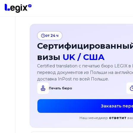
К основному содержимому
от 24 ч
Сертифицированный
визы
UK / США
Виды
переводов
Certified translation с печатью бюро LEGIX
перевод документов из Польши на английски
Какие
доставка InPost по всей Польше.
языки
переводим?
Печать бюро
Дополнительные
Заказать пер
услуги
Наш менеджер
ответит
ва
Апостилирование
документов