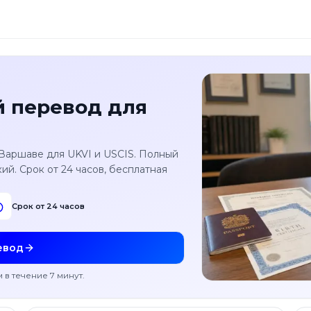
 перевод для
 в Варшаве для UKVI и USCIS. Полный
й. Срок от 24 часов, бесплатная
Срок от 24 часов
евод
м в течение 7 минут
.