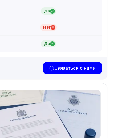
Да
Нет
Да
Связаться с нами