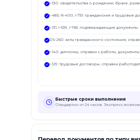
I-130: свидетельства о рождении, браке, раз
I-485, N-400, I-751: гражданские и трудовые 
I-131, I-539, I-765: подтверждающие документы
DS-260: акты гражданского состояния, спра
I-140: дипломы, справки с работы, документ
I-129: трудовые договоры, справки работода
Быстрые сроки выполнения
Стандартно от 24 часов. Экспресс возмо
Перевод документов по типу ви