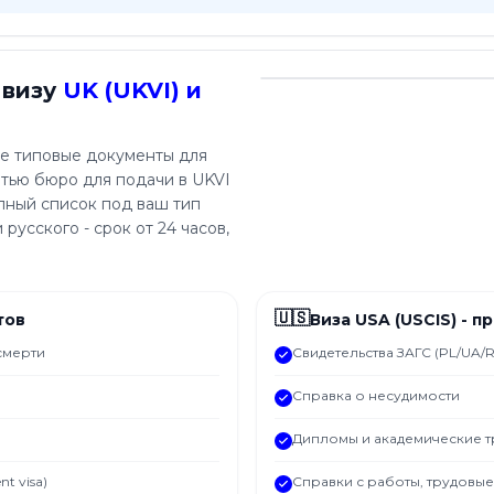
 визу
UK (UKVI) и
же типовые документы для
ечатью бюро для подачи в UKVI
лный список под ваш тип
русского - срок от 24 часов,
🇺🇸
тов
Виза USA (USCIS) - 
смерти
Свидетельства ЗАГС (PL/UA/R
Справка о несудимости
Дипломы и академические 
t visa)
Справки с работы, трудовы