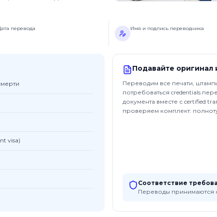
ата перевода
Имя и подпись переводчика
Подавайте оригинал 
Переводим все печати, штампы
смерти
потребоваться credentials пе
документа вместе с certified tr
проверяем комплект: полноту 
t visa)
Соответствие требова
Переводы принимаются 