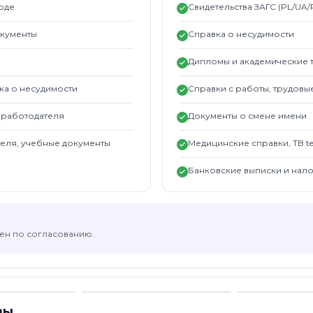
воде
Свидетельства ЗАГС (PL/UA/R
документы
Справка о несудимости
Дипломы и академические 
вка о несудимости
Справки с работы, трудов
ы работодателя
Документы о смене имени
теля, учебные документы
Медицинские справки, TB te
Банковские выписки и нал
жен по согласованию.
зы