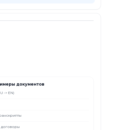
примеры документов
U -> EN)
транскрипты
е договоры