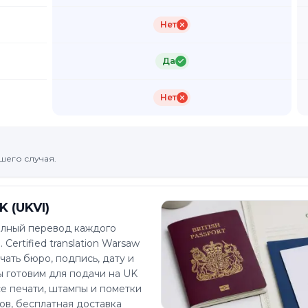
Нет
Да
Нет
шего случая.
 (UKVI)
полный перевод каждого
Certified translation Warsaw
ечать бюро, подпись, дату и
 готовим для подачи на UK
се печати, штампы и пометки
сов, бесплатная доставка