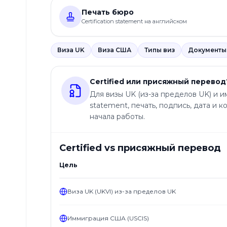
Составление
Печать бюро
доверенностей
Certification statement на английском
Оформление
карты
Виза UK
Виза США
Типы виз
Документы
побыта
Certified или присяжный перевод
Полезное
Для визы UK (из-за пределов UK) и им
Информация
statement, печать, подпись, дата и
о Legix
начала работы.
Отзывы
о нас
Certified vs присяжный перевод
Прейскурант
Цель
Блог
Виза UK (UKVI) из-за пределов UK
Карьера
Часто
Иммиграция США (USCIS)
задаваемые