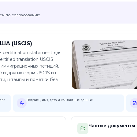
жен по согласованию.
ША (USCIS)
certification statement для
tified translation USCIS
м иммиграционных петиций.
0 и других форм USCIS из
ти, штампы и пометки без
ent
Подпись, имя, дата и контактные данные
Частые документы 