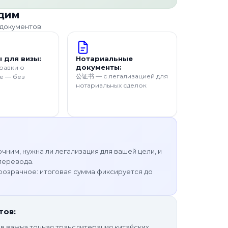
одим
 документов:
 для визы:
Нотариальные
документы:
равки о
公证书 — с легализацией для
е — без
нотариальных сделок
чним, нужна ли легализация для вашей цели, и
перевода.
озрачное: итоговая сумма фиксируется до
тов:
в важна точная транслитерация китайских