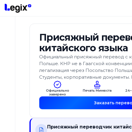
К основному содержимому
Присяжный перев
китайского языка
Виды
Официальный присяжный перевод с ки
переводов
Польше. КНР не в Гаагской конвенции
легализация через Посольство Польши
Какие
Студенты, корпоративные документы. П
языки
переводим?
Официально
Печать Минюста
24–
заверено
Дополнительные
Заказать перев
услуги
Апостилирование
документов
Присяжный переводчик китайс