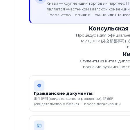
Составление
Китай — крупнейший торговый партнёр По
доверенностей
является участником Гаагской конвенции
Посольство Польши в Пекине или Шанхае
Оформление
карты
Консульская
побыта
Процедура для официальных
МИД КНР (外交部领事司) 3) Л
п
Полезное
Ки
Информация
Студенты из Китая: дипл
о Legix
польские вузы или нос
Отзывы
о нас
Прейскурант
Гражданские документы:
出生证明 (свидетельство о рождении), 结婚证
Блог
(свидетельство о браке) — после легализации
Карьера
Часто
задаваемые