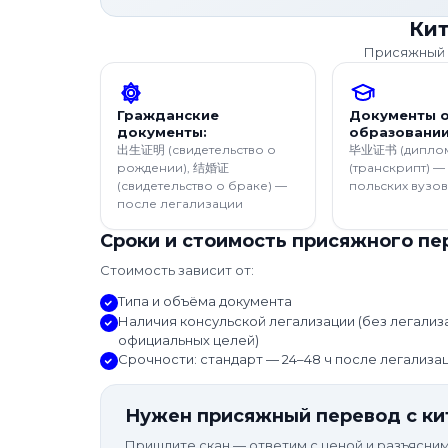
Кит
Присяжный п
Гражданские
Документы 
документы:
образовании
出生证明 (свидетельство о
毕业证书 (дипло
рождении), 结婚证
(транскрипт) —
(свидетельство о браке) —
польских вузов
после легализации
Сроки и стоимость присяжного пе
Стоимость зависит от:
Типа и объёма документа
Наличия консульской легализации (без легализ
официальных целей)
Срочности: стандарт — 24–48 ч после легализа
Нужен присяжный перевод с ки
Пришлите скан — ответим с ценой и разъясни