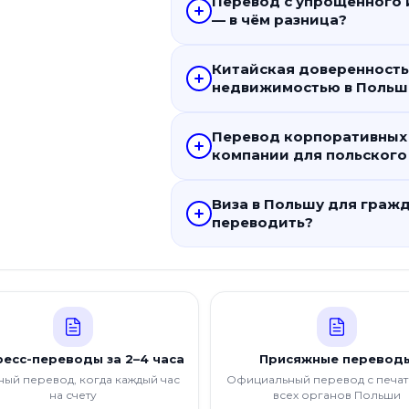
Перевод с упрощённого 
— в чём разница?
Китайская доверенность
недвижимостью в Польш
Перевод корпоративных
компании для польского
Виза в Польшу для граж
переводить?
есс-переводы за 2–4 часа
Присяжные перевод
ый перевод, когда каждый час
Официальный перевод с печат
на счету
всех органов Польши