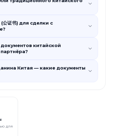
или традиционного китайского
 (公证书) для сделки с
е?
 документов китайской
 партнёра?
данина Китая — какие документы
ы
ью для