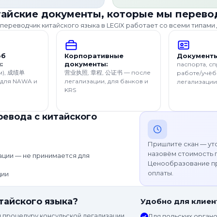
айские документы, которые мы перев
ереводчик китайского языка в LEGIX работает со всеми типами
об
Корпоративные
Документы
:
документы:
паспорта, сп
м), 成绩单
营业执照, 章程, 公证书 — после
работе/учёб
 для NAWA и
легализации, для банков и
легализации
KRS
ревода с китайского
Пришлите скан — уто
назовём стоимость 
ации — не принимается для
Ценообразование пр
оплаты.
ции
тайского языка?
Удобно для клиен
м процедуру консульской легализации
Для польских органо