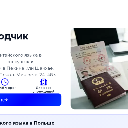
одчик
тайского языка в
 — консульская
 в Пекине или Шанхае.
ечать Минюста, 24–48 ч.
48 ч срок
Для всех
учреждений
од
кого языка в Польше