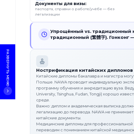
Документы для визы:
вопросы
паспорта, справки о работе/учёбе — без
легализации
Упрощённый vs. традиционный 
традиционный (繁體字). Гонконг —
РАЗВЕРНУТЬ МЕНЮ
Нострификация китайских дипломов
Китайские дипломы бакалавра и магистра мог
Польше. NAWA проводит индивидуальную экспе
программу обучения и аккредитацию вуза. Веду
University, Tsinghua, Fudan, Tongji) хорошо из
среде.
Важно: диплом и академическая выписка долж
легализацию до перевода. NAWA не принимае
китайские документы.
Медицинские дипломы для профессиональной 
переводим с пониманием китайской медицинск