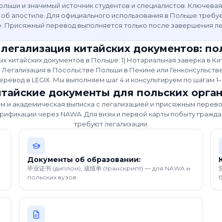
льши и значимый источник студентов и специалистов. Ключевая
 об апостиле. Для официального использования в Польше требу
. Присяжный перевод выполняется только после завершения ле
 легализация китайских документов: по
 китайских документов в Польше: 1) Нотариальная заверка в Ки
егализация в Посольстве Польши в Пекине или Генконсульстве
еревод в LEGIX. Мы выполняем шаг 4 и консультируем по шагам 1–
тайские документы для польских орга
ом и академическая выписка с легализацией и присяжным перев
трификации через NAWA. Для визы и первой карты побыту гражд
требуют легализации.
Документы об образовании:
毕业证书 (диплом), 成绩单 (транскрипт) — для NAWA и
польских вузов