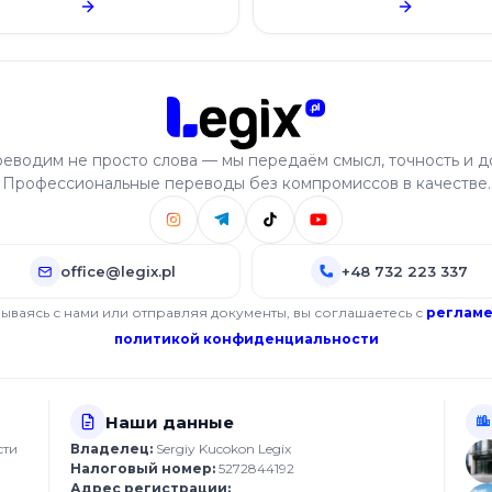
еводим не просто слова — мы передаём смысл, точность и д
Профессиональные переводы без компромиссов в качестве.
office@legix.pl
+48 732 223 337
ываясь с нами или отправляя документы, вы соглашаетесь с
реглам
политикой конфиденциальности
Наши данные
сти
Владелец:
Sergiy Kucokon Legix
Налоговый номер:
5272844192
Адрес регистрации: