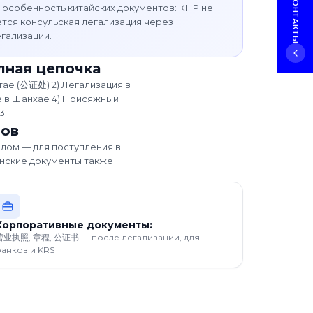
 особенность китайских документов: КНР не
ется консульская легализация через
гализации.
лная цепочка
тае (公证处) 2) Легализация в
 в Шанхае 4) Присяжный
3.
нов
одом — для поступления в
анские документы также
Корпоративные документы:
营业执照, 章程, 公证书 — после легализации, для
банков и KRS