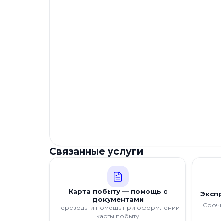
Связанные услуги
Карта побыту — помощь с
Экспр
документами
Срочн
Переводы и помощь при оформлении
карты побыту