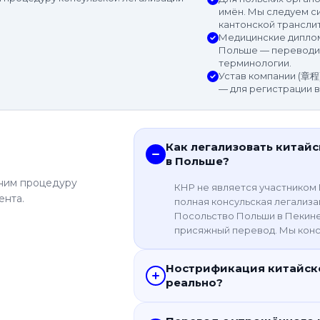
имён. Мы следуем с
кантонской транслит
Медицинские диплом
Польше — переводим
терминологии.
Устав компании (章程
— для регистрации в
Как легализовать китай
в Польше?
сним процедуру
КНР не является участником 
ента.
полная консульская легализа
Посольство Польши в Пекине 
присяжный перевод. Мы конс
Нострификация китайск
реально?