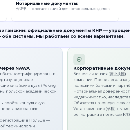
Нотариальные документы:
公证书 — с легализацией для нотариальных сделок
китайский: официальные документы КНР — упрощён
 обе системы. Мы работаем со всеми вариантами.
 через NAWA
Корпоративные докум
ут быть нострифицированы в
Бизнес-лицензия (营业执照) —
ртизу: оценивает
компании. После легализац
щие китайские вузы (Peking
польскими банками и партн
вестны польской академической
Нотариальная доверенность
недвижимостью, наследства
ны пройти консульскую
Обязательна консульская л
т нелегализованные
Устав компании (章程), выпис
регистрации в польском KRS
регистрации в Польше —
ой терминологии.