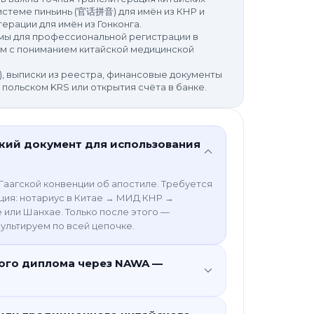
истеме пиньинь (官话拼音) для имён из КНР и
ерации для имён из Гонконга.
ы для профессиональной регистрации в
 с пониманием китайской медицинской
), выписки из реестра, финансовые документы
 польском KRS или открытия счёта в банке.
ский документ для использования
Гаагской конвенции об апостиле. Требуется
ция: нотариус в Китае → МИД КНР →
или Шанхае. Только после этого —
ультируем по всей цепочке.
ого диплома через NAWA —