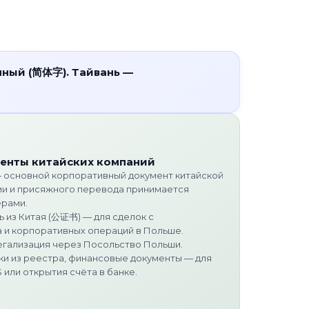
ный (简体字). Тайвань —
енты китайских компаний
 основной корпоративный документ китайской
ии и присяжного перевода принимается
ёрами.
 из Китая (公证书) — для сделок с
 и корпоративных операций в Польше.
егализация через Посольство Польши.
ки из реестра, финансовые документы — для
 или открытия счёта в банке.