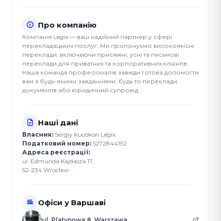
Про компанію
Компанія Legix — ваш надійний партнер у сфері
перекладацьких послуг. Ми пропонуємо високоякісні
переклади, включаючи присяжні, усні та письмові
переклади для приватних та корпоративних клієнтів.
Наша команда професіоналів завжди готова допомогти
вам з будь-якими завданнями, будь то переклади
документів або юридичний супровід.
Наші дані
Власник:
Sergiy Kucokon Legix
Податковий номер:
5272844192
Адреса реєстрації:
ul. Edmunda Kajdasza 17,
52-234 Wrocław
Офіси у Варшаві
ul. Platynowa 8, Warszawa