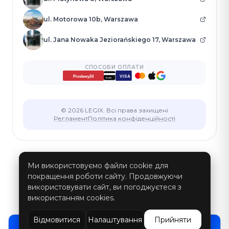
ul. Motorowa 10b, Warszawa
ul. Jana Nowaka Jeziorańskiego 17, Warszawa
СПОСОБИ ОПЛАТИ
VISA
Przelewy24
© 2026 LEGIX. Всі права захищені
Регламент
Політика конфіденційності
Ми використовуємо файли cookie для
покращення роботи сайту. Продовжуючи
використовувати сайт, ви погоджуєтеся з
використанням cookies.
Відмовитися
Налаштування
Прийняти
ЗВ'ЯЖІТЬСЯ З НАМИ