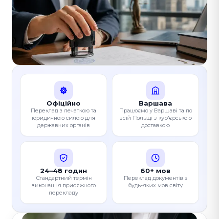
Офіційно
Варшава
Переклад з печаткою та
Працюємо у Варшаві та по
юридичною силою для
всій Польщі з кур'єрською
державних органів
доставкою
24–48 годин
60+ мов
Стандартний термін
Переклад документів з
виконання присяжного
будь-яких мов світу
перекладу