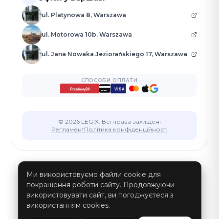
ul. Platynowa 8, Warszawa
ul. Motorowa 10b, Warszawa
ul. Jana Nowaka Jeziorańskiego 17, Warszawa
СПОСОБИ ОПЛАТИ
VISA
Przelewy24
© 2026 LEGIX. Всі права захищені
Регламент
Політика конфіденційності
Ми використовуємо файли cookie для
покращення роботи сайту. Продовжуючи
використовувати сайт, ви погоджуєтеся з
використанням cookies.