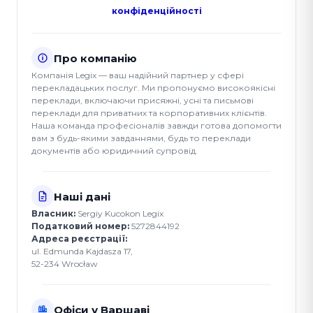
конфіденційності
Про компанію
Компанія Legix — ваш надійний партнер у сфері
перекладацьких послуг. Ми пропонуємо високоякісні
переклади, включаючи присяжні, усні та письмові
переклади для приватних та корпоративних клієнтів.
Наша команда професіоналів завжди готова допомогти
вам з будь-якими завданнями, будь то переклади
документів або юридичний супровід.
Наші дані
Власник:
Sergiy Kucokon Legix
Податковий номер:
5272844192
Адреса реєстрації:
ul. Edmunda Kajdasza 17,
52-234 Wrocław
Офіси у Варшаві