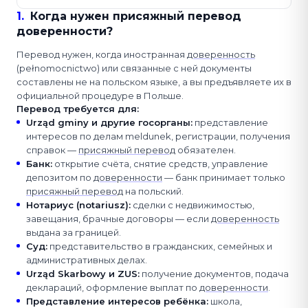
1
.
Когда нужен присяжный перевод
доверенности?
Перевод нужен, когда иностранная
доверенность
(pełnomocnictwo) или связанные с ней документы
составлены не на польском языке, а вы предъявляете их в
официальной процедуре в Польше.
Перевод требуется для:
Urząd gminy и другие госорганы
:
представление
интересов по делам meldunek, регистрации, получения
справок —
присяжный перевод
обязателен.
Банк
:
открытие счёта, снятие средств, управление
депозитом по
доверенности
— банк принимает только
присяжный перевод
на польский.
Нотариус (notariusz)
:
сделки с недвижимостью,
завещания, брачные договоры — если
доверенность
выдана за границей.
Суд
:
представительство в гражданских, семейных и
административных делах.
Urząd Skarbowy и ZUS
:
получение документов, подача
деклараций, оформление выплат по
доверенности
.
Представление интересов ребёнка
:
школа,