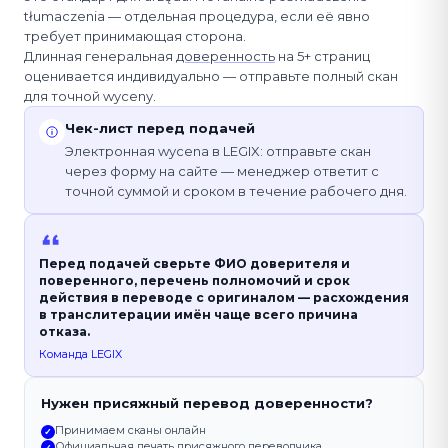
tłumaczenia — отдельная процедура, если её явно
требует принимающая сторона.
Длинная генеральная
доверенность
на 5+ страниц
оценивается индивидуально — отправьте полный скан
для точной wyceny.
Чек-лист перед подачей
Электронная wycena в LEGIX: отправьте скан
через форму на сайте — менеджер ответит с
точной суммой и сроком в течение рабочего дня.
Перед подачей сверьте ФИО доверителя и
поверенного, перечень полномочий и срок
действия в переводе с оригиналом — расхождения
в транслитерации имён чаще всего причина
отказа.
Команда LEGIX
Нужен присяжный перевод доверенности?
Принимаем сканы онлайн
✓
Официальная печать присяжного переводчика
✓