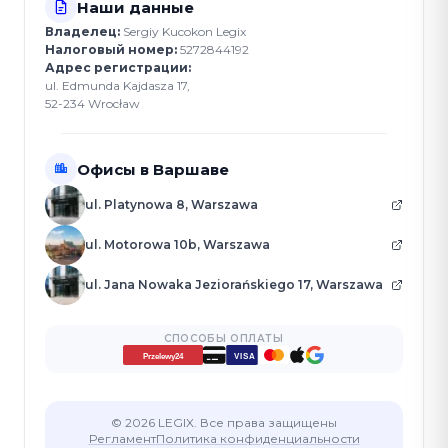
Наши данные
Владелец:
Sergiy Kucokon Legix
Налоговый номер:
5272844192
Адрес регистрации:
ul. Edmunda Kajdasza 17,
52-234 Wrocław
Офисы в Варшаве
ul. Platynowa 8, Warszawa
ul. Motorowa 10b, Warszawa
ul. Jana Nowaka Jeziorańskiego 17, Warszawa
СПОСОБЫ ОПЛАТЫ
VISA
Przelewy24
© 2026 LEGIX. Все права защищены
Регламент
Политика конфиденциальности