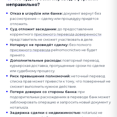
неправильно?
Отказ в urzędzie или банке
:
документ вернут без
рассмотрения — сделку или процедуру придётся
отложить.
Суд отложит заседание
:
до предоставления
корректного
присяжного перевода
доверенности
представитель не сможет участвовать в деле.
Нотариус не проведёт сделку
:
без полного
присяжного перевода
pełnomocnictwo не будет
принято.
Дополнительные расходы
:
повторный перевод,
курьерская доставка, пропущенные сроки по сделке
или судебному процессу.
Риск превышения полномочий
:
неточный перевод
списка прав может привести к тому, что поверенный не
сможет выполнить нужное действие.
Потеря доверия со стороны банка
:
при
подозрительных расхождениях в переводе банк может
заблокировать операцию и запросить новый документ у
нотariusza.
Задержка сделки с недвижимостью
:
notariusz не