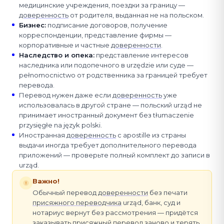
медицинские учреждения, поездки за границу —
доверенность
от родителя, выданная не на польском.
Бизнес
:
подписание договоров, получение
корреспонденции, представление фирмы —
корпоративные и частные
доверенности
.
Наследство и опека
:
представление интересов
наследника или подопечного в urzędzie или суде —
pełnomocnictwo от родственника за границей требует
перевода.
Перевод нужен даже если
доверенность
уже
использовалась в другой стране — польский urząd не
принимает иностранный документ без tłumaczenie
przysięgłe na język polski.
Иностранная
доверенность
с apostille из страны
выдачи иногда требует дополнительного перевода
приложений — проверьте полный комплект до записи в
urząd.
Важно!
Обычный перевод
доверенности
без печати
присяжного переводчика
urząd, банк, суд и
нотариус вернут без рассмотрения — придётся
заказывать присяжный перевод заново и терять