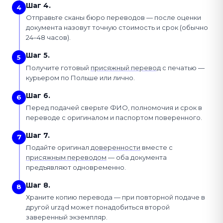
Шаг 4.
4
Отправьте сканы бюро переводов — после оценки
документа назовут точную стоимость и срок (обычно
24–48 часов).
Шаг 5.
5
Получите готовый
присяжный перевод
с печатью —
курьером по Польше или лично.
Шаг 6.
6
Перед подачей сверьте ФИО, полномочия и срок в
переводе с оригиналом и паспортом поверенного.
Шаг 7.
7
Подайте оригинал
доверенности
вместе с
присяжным переводом
— оба документа
предъявляют одновременно.
Шаг 8.
8
Храните копию перевода — при повторной подаче в
другой urząd может понадобиться второй
заверенный экземпляр.