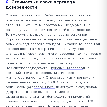
6
.
Стоимость и сроки перевода
доверенности
Стоимость зависит от объёма
доверенности
и языка
оригинала. Типовая короткая доверенность на 1–2
страницы — от 161 zł; многостраничные документы с
развёрнутым перечнем полномочий стоят дороже.
Точную сумму называют после просмотра сканов.
Короткая специальная
доверенность
на одно действие
обычно укладывается в стандартный тариф. Генеральная
доверенность на 3–5 страниц — по объёму текста.
Стандартный срок
присяжного перевода
— 24–48 часов с
момента подтверждения заказа и получения читаемых
сканов. Экспресс-перевод — по запросу.
Чек-лист перед подачей: (1)
присяжный перевод
на
польский с печатью переводчика из реестра
Министерства юстиции; (2) все страницы и полномочия
переведены полностью; (3) ФИО и срок совпадают с
оригиналом; (4)
доверенность
действует на дату подачи;
(5) оригинал и перевод поданы вместе.
Сравнение с нотarialnym tłumaczeniem:
присяжный
перевод
выполняет tłumacz przysięgły из реестра MS —
это стандарт для urzędu. Нотarialne poświadczenie