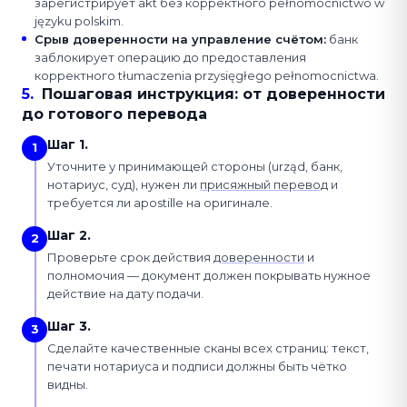
зарегистрирует akt без корректного pełnomocnictwo w
języku polskim.
Срыв доверенности на управление счётом
:
банк
заблокирует операцию до предоставления
корректного tłumaczenia przysięgłego pełnomocnictwa.
5
.
Пошаговая инструкция: от доверенности
до готового перевода
Шаг 1.
1
Уточните у принимающей стороны (urząd, банк,
нотариус, суд), нужен ли
присяжный перевод
и
требуется ли apostille на оригинале.
Шаг 2.
2
Проверьте срок действия
доверенности
и
полномочия — документ должен покрывать нужное
действие на дату подачи.
Шаг 3.
3
Сделайте качественные сканы всех страниц: текст,
печати нотариуса и подписи должны быть чётко
видны.