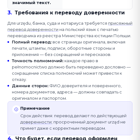
значимый текст.
3
.
Требования к переводу доверенности
Для urzędu, банка, суда и нотариуса требуется
присяжный
перевод
доверенности
на польский язык с печатью
переводчика из реестра Министерства юстиции Польши.
Полный перевод
:
все страницы оригинала, включая
печати, штампы, подписи, оборотные стороны и
приложения — без сокращений и пересказов.
Точность полномочий
:
каждое право в
pełnomocnictwo должно быть переведено дословно —
сокращение списка полномочий может привести к
отказу.
Данные сторон
:
ФИО доверителя и поверенного,
номера документов, адреса — должны совпадать с
оригиналом и паспортом.
Примечание
Срок действия: перевод делают по действующей
доверенности
; просроченный документ urząd не
примет даже с корректным переводом.
4
.
Что будет, если перевод оформлен