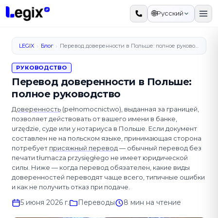
К основному содержимому
🌐
Русский
›
›
LEGIX
Блог
Перевод доверенности в Польше: полное руководство
РУКОВОДСТВО
Перевод доверенности в Польше:
полное руководство
Доверенность
(pełnomocnictwo), выданная за границей,
позволяет действовать от вашего имени в банке,
urzędzie, суде или у нотариуса в Польше. Если документ
составлен не на польском языке, принимающая сторона
потребует
присяжный перевод
— обычный перевод без
печати tłumacza przysięgłego не имеет юридической
силы. Ниже — когда перевод обязателен, какие виды
доверенностей переводят чаще всего, типичные ошибки
и как не получить отказ при подаче.
5 июня 2026 г.
Переводы
8 мин на чтение