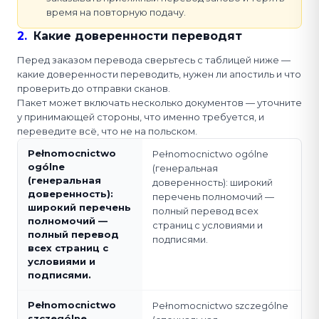
время на повторную подачу.
2
.
Какие доверенности переводят
Перед заказом перевода сверьтесь с таблицей ниже —
какие доверенности переводить, нужен ли апостиль и что
проверить до отправки сканов.
Пакет может включать несколько документов — уточните
у принимающей стороны, что именно требуется, и
переведите всё, что не на польском.
Pełnomocnictwo
Pełnomocnictwo ogólne
ogólne
(генеральная
(генеральная
доверенность): широкий
доверенность):
перечень полномочий —
широкий перечень
полный перевод всех
полномочий —
страниц с условиями и
полный перевод
подписями.
всех страниц с
условиями и
подписями.
Pełnomocnictwo
Pełnomocnictwo szczególne
szczególne