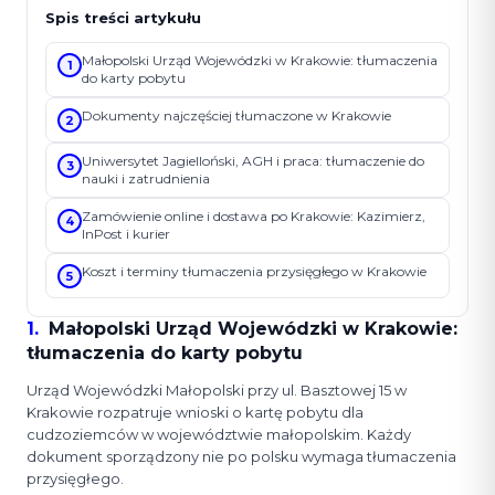
Spis treści artykułu
Małopolski Urząd Wojewódzki w Krakowie: tłumaczenia
1
do karty pobytu
Dokumenty najczęściej tłumaczone w Krakowie
2
Uniwersytet Jagielloński, AGH i praca: tłumaczenie do
3
nauki i zatrudnienia
Zamówienie online i dostawa po Krakowie: Kazimierz,
4
InPost i kurier
Koszt i terminy tłumaczenia przysięgłego w Krakowie
5
1
.
Małopolski Urząd Wojewódzki w Krakowie:
tłumaczenia do karty pobytu
Urząd Wojewódzki Małopolski przy ul. Basztowej 15 w
Krakowie rozpatruje wnioski o kartę pobytu dla
cudzoziemców w województwie małopolskim. Każdy
dokument sporządzony nie po polsku wymaga tłumaczenia
przysięgłego.