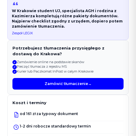
W Krakowie student UJ, specjalista AGH i rodzina z
Kazimierza kompletują różne pakiety dokumentów.
Najpierw checklist zgodny z urzędem, dopiero potem
zamówienie tłumaczenia.
Zespół LEGIX
Potrzebujesz tłumaczenia przysięgłego z
dostawą do Krakowa?
Zamówienie online na podstawie skanów
✓
Pieczęć tłumacza z rejestru MS
✓
Kurier lub Paczkomat InPost w całym Krakowie
✓
Zamówić tłumaczenie
→
Koszt i terminy
od 161 zł za typowy dokument
1-2 dni robocze standardowy termin