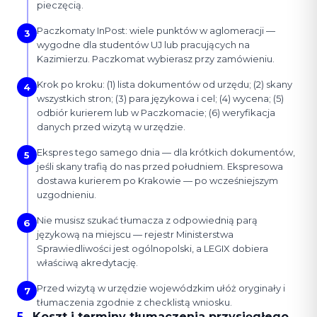
pieczęcią.
Paczkomaty InPost: wiele punktów w aglomeracji —
3
wygodne dla studentów UJ lub pracujących na
Kazimierzu. Paczkomat wybierasz przy zamówieniu.
Krok po kroku: (1) lista dokumentów od urzędu; (2) skany
4
wszystkich stron; (3) para językowa i cel; (4) wycena; (5)
odbiór kurierem lub w Paczkomacie; (6) weryfikacja
danych przed wizytą w urzędzie.
Ekspres tego samego dnia — dla krótkich dokumentów,
5
jeśli skany trafią do nas przed południem. Ekspresowa
dostawa kurierem po Krakowie — po wcześniejszym
uzgodnieniu.
Nie musisz szukać tłumacza z odpowiednią parą
6
językową na miejscu — rejestr Ministerstwa
Sprawiedliwości jest ogólnopolski, a LEGIX dobiera
właściwą akredytację.
Przed wizytą w urzędzie wojewódzkim ułóż oryginały i
7
tłumaczenia zgodnie z checklistą wniosku.
5
.
Koszt i terminy tłumaczenia przysięgłego