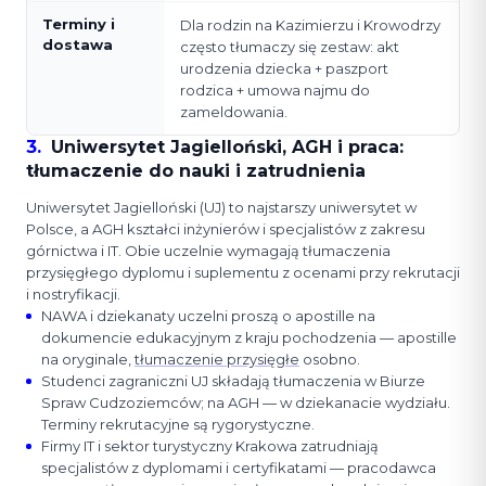
Terminy i
Dla rodzin na Kazimierzu i Krowodrzy
dostawa
często tłumaczy się zestaw: akt
urodzenia dziecka + paszport
rodzica + umowa najmu do
zameldowania.
3
.
Uniwersytet Jagielloński, AGH i praca:
tłumaczenie do nauki i zatrudnienia
Uniwersytet Jagielloński (UJ) to najstarszy uniwersytet w
Polsce, a AGH kształci inżynierów i specjalistów z zakresu
górnictwa i IT. Obie uczelnie wymagają tłumaczenia
przysięgłego dyplomu i suplementu z ocenami przy rekrutacji
i nostryfikacji.
NAWA i dziekanaty uczelni proszą o apostille na
dokumencie edukacyjnym z kraju pochodzenia — apostille
na oryginale,
tłumaczenie przysięgłe
osobno.
Studenci zagraniczni UJ składają tłumaczenia w Biurze
Spraw Cudzoziemców; na AGH — w dziekanacie wydziału.
Terminy rekrutacyjne są rygorystyczne.
Firmy IT i sektor turystyczny Krakowa zatrudniają
specjalistów z dyplomami i certyfikatami — pracodawca