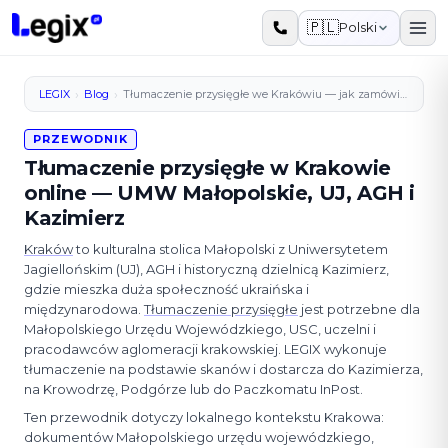
Przejdź do treści
🇵🇱
Polski
›
›
LEGIX
Blog
Tłumaczenie przysięgłe we Krakówiu — jak zamówić online?
PRZEWODNIK
Tłumaczenie przysięgłe w Krakowie
online — UMW Małopolskie, UJ, AGH i
Kazimierz
Kraków
to kulturalna stolica Małopolski z Uniwersytetem
Jagiellońskim (UJ), AGH i historyczną dzielnicą Kazimierz,
gdzie mieszka duża społeczność ukraińska i
międzynarodowa.
Tłumaczenie przysięgłe
jest potrzebne dla
Małopolskiego Urzędu Wojewódzkiego, USC, uczelni i
pracodawców aglomeracji krakowskiej. LEGIX wykonuje
tłumaczenie na podstawie skanów i dostarcza do Kazimierza,
na Krowodrzę, Podgórze lub do Paczkomatu InPost.
Ten przewodnik dotyczy lokalnego kontekstu Krakowa:
dokumentów Małopolskiego urzędu wojewódzkiego,