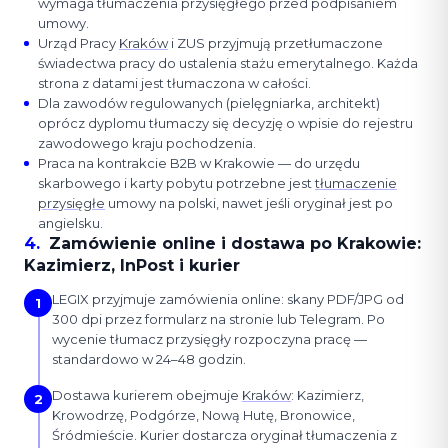
wymaga tłumaczenia przysięgłego przed podpisaniem
umowy.
Urząd Pracy
Kraków
i ZUS przyjmują przetłumaczone
świadectwa pracy do ustalenia stażu emerytalnego. Każda
strona z datami jest tłumaczona w całości.
Dla zawodów regulowanych (pielęgniarka, architekt)
oprócz dyplomu tłumaczy się decyzję o wpisie do rejestru
zawodowego kraju pochodzenia.
Praca na kontrakcie B2B w Krakowie — do urzędu
skarbowego i karty pobytu potrzebne jest
tłumaczenie
przysięgłe
umowy na polski, nawet jeśli oryginał jest po
angielsku.
4
.
Zamówienie online i dostawa po Krakowie:
Kazimierz, InPost i kurier
LEGIX przyjmuje zamówienia online: skany PDF/JPG od
1
300 dpi przez formularz na stronie lub Telegram. Po
wycenie tłumacz przysięgły rozpoczyna pracę —
standardowo w 24–48 godzin.
Dostawa kurierem obejmuje
Kraków
: Kazimierz,
2
Krowodrzę, Podgórze, Nową Hutę, Bronowice,
Śródmieście. Kurier dostarcza oryginał tłumaczenia z