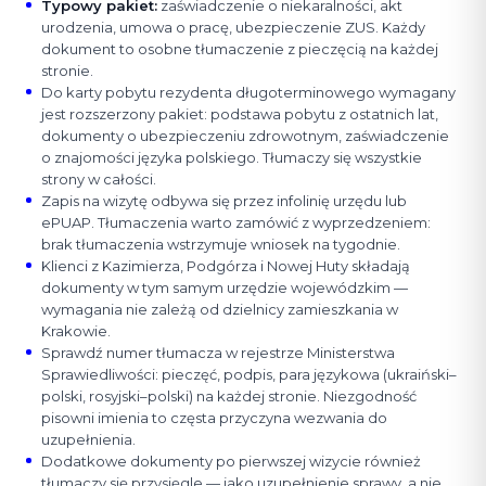
Typowy pakiet
:
zaświadczenie o niekaralności, akt
urodzenia, umowa o pracę, ubezpieczenie ZUS. Każdy
dokument to osobne tłumaczenie z pieczęcią na każdej
stronie.
Do karty pobytu rezydenta długoterminowego wymagany
jest rozszerzony pakiet: podstawa pobytu z ostatnich lat,
dokumenty o ubezpieczeniu zdrowotnym, zaświadczenie
o znajomości języka polskiego. Tłumaczy się wszystkie
strony w całości.
Zapis na wizytę odbywa się przez infolinię urzędu lub
ePUAP. Tłumaczenia warto zamówić z wyprzedzeniem:
brak tłumaczenia wstrzymuje wniosek na tygodnie.
Klienci z Kazimierza, Podgórza i Nowej Huty składają
dokumenty w tym samym urzędzie wojewódzkim —
wymagania nie zależą od dzielnicy zamieszkania w
Krakowie.
Sprawdź numer tłumacza w rejestrze Ministerstwa
Sprawiedliwości: pieczęć, podpis, para językowa (ukraiński–
polski, rosyjski–polski) na każdej stronie. Niezgodność
pisowni imienia to częsta przyczyna wezwania do
uzupełnienia.
Dodatkowe dokumenty po pierwszej wizycie również
tłumaczy się przysięgle — jako uzupełnienie sprawy, a nie