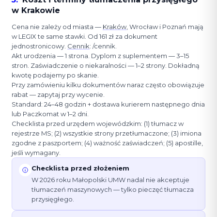
w Krakowie
Cena nie zależy od miasta —
Kraków
, Wrocław i Poznań mają
w LEGIX te same stawki. Od 161 zł za dokument
jednostronicowy.
Cennik
: /cennik.
Akt urodzenia — 1 strona. Dyplom z suplementem — 3–15
stron. Zaświadczenie o niekaralności — 1–2 strony. Dokładną
kwotę podajemy po skanie.
Przy zamówieniu kilku dokumentów naraz często obowiązuje
rabat — zapytaj przy wycenie.
Standard: 24–48 godzin + dostawa kurierem następnego dnia
lub Paczkomat w 1–2 dni.
Checklista przed urzędem wojewódzkim: (1) tłumacz w
rejestrze MS; (2) wszystkie strony przetłumaczone; (3) imiona
zgodne z paszportem; (4) ważność zaświadczeń; (5) apostille,
jeśli wymagany.
Checklista przed złożeniem
W 2026 roku Małopolski UMW nadal nie akceptuje
tłumaczeń maszynowych — tylko pieczęć tłumacza
przysięgłego.