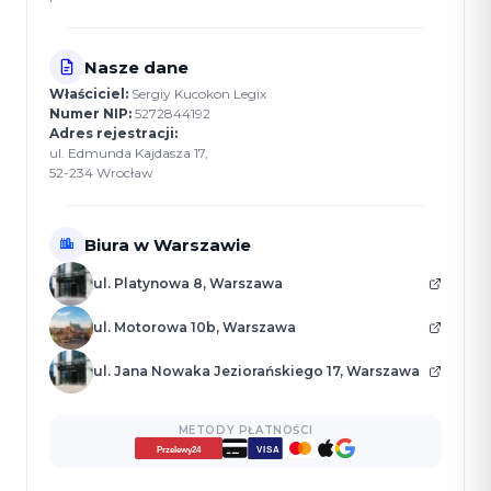
Nasze dane
Właściciel:
Sergiy Kucokon Legix
Numer NIP:
5272844192
Adres rejestracji:
ul. Edmunda Kajdasza 17,
52-234 Wrocław
Biura w Warszawie
ul. Platynowa 8, Warszawa
ul. Motorowa 10b, Warszawa
ul. Jana Nowaka Jeziorańskiego 17, Warszawa
METODY PŁATNOŚCI
VISA
Przelewy24