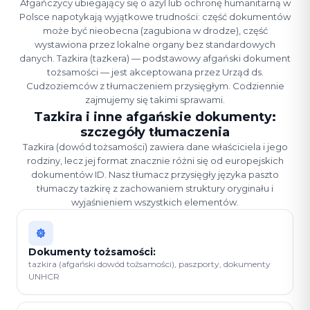
Afgańczycy ubiegający się o azyl lub ochronę humanitarną w
Polsce napotykają wyjątkowe trudności: część dokumentów
może być nieobecna (zagubiona w drodze), część
wystawiona przez lokalne organy bez standardowych
danych. Tazkira (tazkera) — podstawowy afgański dokument
tożsamości — jest akceptowana przez Urząd ds.
Cudzoziemców z tłumaczeniem przysięgłym. Codziennie
zajmujemy się takimi sprawami.
Tazkira i inne afgańskie dokumenty:
szczegóły tłumaczenia
Tazkira (dowód tożsamości) zawiera dane właściciela i jego
rodziny, lecz jej format znacznie różni się od europejskich
dokumentów ID. Nasz tłumacz przysięgły języka paszto
tłumaczy tazkirę z zachowaniem struktury oryginału i
wyjaśnieniem wszystkich elementów.
Dokumenty tożsamości:
tazkira (afgański dowód tożsamości), paszporty, dokumenty
UNHCR