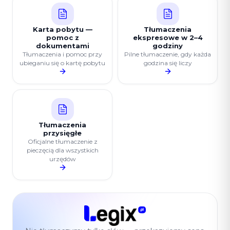
Karta pobytu —
Tłumaczenia
pomoc z
ekspresowe w 2–4
dokumentami
godziny
Tłumaczenia i pomoc przy
Pilne tłumaczenie, gdy każda
ubieganiu się o kartę pobytu
godzina się liczy
Tłumaczenia
przysięgłe
Oficjalne tłumaczenie z
pieczęcią dla wszystkich
urzędów