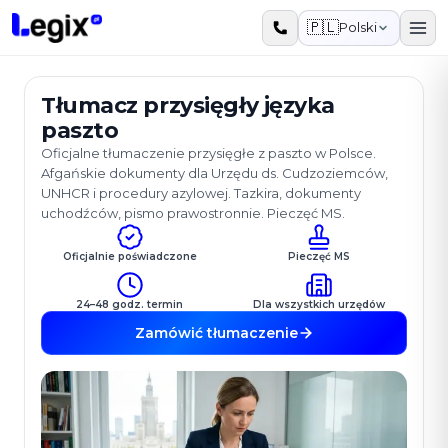
Przejdź do treści
🇵🇱
Polski
Tłumacz przysięgły języka
paszto
Oficjalne tłumaczenie przysięgłe z paszto w Polsce.
Afgańskie dokumenty dla Urzędu ds. Cudzoziemców,
UNHCR i procedury azylowej. Tazkira, dokumenty
uchodźców, pismo prawostronnie. Pieczęć MS.
Oficjalnie poświadczone
Pieczęć MS
24–48 godz. termin
Dla wszystkich urzędów
Zamówić tłumaczenie