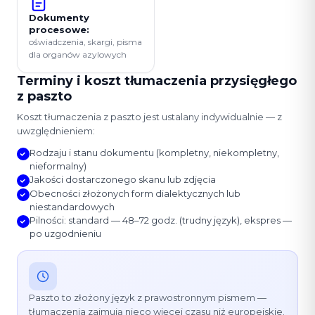
Dokumenty
procesowe:
oświadczenia, skargi, pisma
dla organów azylowych
Terminy i koszt tłumaczenia przysięgłego
z paszto
Koszt tłumaczenia z paszto jest ustalany indywidualnie — z
uwzględnieniem:
Rodzaju i stanu dokumentu (kompletny, niekompletny,
nieformalny)
Jakości dostarczonego skanu lub zdjęcia
Obecności złożonych form dialektycznych lub
niestandardowych
Pilności: standard — 48–72 godz. (trudny język), ekspres —
po uzgodnieniu
Paszto to złożony język z prawostronnym pismem —
tłumaczenia zajmują nieco więcej czasu niż europejskie.