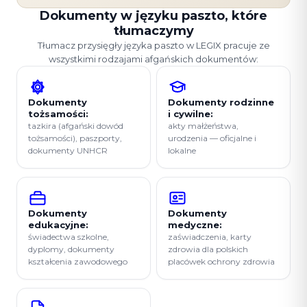
Dokumenty w języku paszto, które
tłumaczymy
Tłumacz przysięgły języka paszto w LEGIX pracuje ze
wszystkimi rodzajami afgańskich dokumentów:
Dokumenty
Dokumenty rodzinne
tożsamości:
i cywilne:
tazkira (afgański dowód
akty małżeństwa,
tożsamości), paszporty,
urodzenia — oficjalne i
dokumenty UNHCR
lokalne
Dokumenty
Dokumenty
edukacyjne:
medyczne:
świadectwa szkolne,
zaświadczenia, karty
dyplomy, dokumenty
zdrowia dla polskich
kształcenia zawodowego
placówek ochrony zdrowia