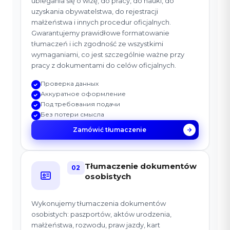
ubiegania się o wizę, do pracy, do nauki, do
uzyskania obywatelstwa, do rejestracji
małżeństwa i innych procedur oficjalnych.
Gwarantujemy prawidłowe formatowanie
tłumaczeń i ich zgodność ze wszystkimi
wymaganiami, co jest szczególnie ważne przy
pracy z dokumentami do celów oficjalnych.
Проверка данных
Аккуратное оформление
Под требования подачи
Без потери смысла
Zamówić tłumaczenie
Tłumaczenie dokumentów
02
osobistych
Wykonujemy tłumaczenia dokumentów
osobistych: paszportów, aktów urodzenia,
małżeństwa, rozwodu, praw jazdy, kart