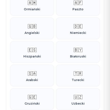
🇦🇲
🇦🇫
Ormiański
Paszto
🇬🇧
🇩🇪
Angielski
Niemiecki
🇪🇸
🇧🇾
Hiszpański
Białoruski
🇸🇦
🇹🇷
Arabski
Turecki
🇬🇪
🇺🇿
Gruziński
Uzbecki