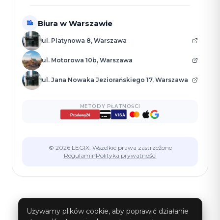
Biura w Warszawie
ul. Platynowa 8, Warszawa
ul. Motorowa 10b, Warszawa
ul. Jana Nowaka Jeziorańskiego 17, Warszawa
METODY PŁATNOŚCI
VISA
Przelewy24
© 2026 LEGIX. Wszelkie prawa zastrzeżone
Regulamin
Polityka prywatności
Używamy plików cookie, aby poprawić działanie