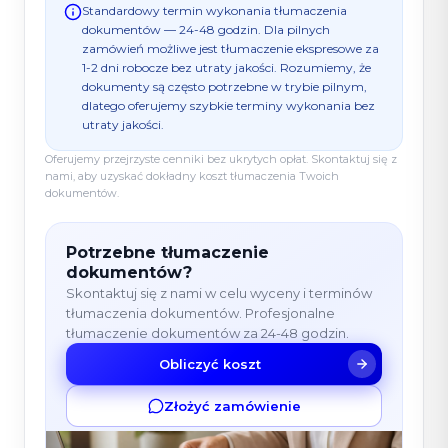
Standardowy termin wykonania tłumaczenia
dokumentów — 24-48 godzin. Dla pilnych
zamówień możliwe jest tłumaczenie ekspresowe za
1-2 dni robocze bez utraty jakości. Rozumiemy, że
dokumenty są często potrzebne w trybie pilnym,
dlatego oferujemy szybkie terminy wykonania bez
utraty jakości.
Oferujemy przejrzyste cenniki bez ukrytych opłat. Skontaktuj się z
nami, aby uzyskać dokładny koszt tłumaczenia Twoich
dokumentów.
Potrzebne tłumaczenie
dokumentów?
Skontaktuj się z nami w celu wyceny i terminów
tłumaczenia dokumentów. Profesjonalne
tłumaczenie dokumentów za 24-48 godzin.
Obliczyć koszt
Złożyć zamówienie