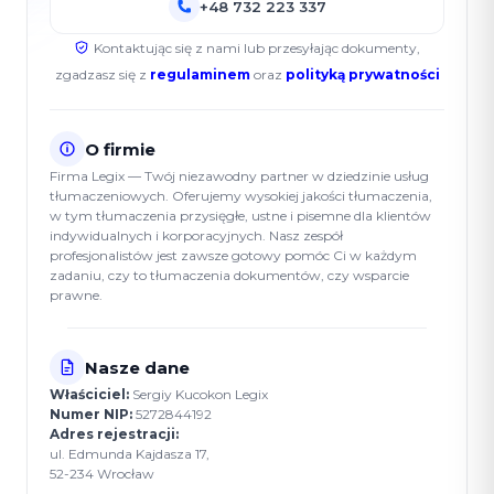
+48 732 223 337
Kontaktując się z nami lub przesyłając dokumenty,
zgadzasz się z
regulaminem
oraz
polityką prywatności
O firmie
Firma Legix — Twój niezawodny partner w dziedzinie usług
tłumaczeniowych. Oferujemy wysokiej jakości tłumaczenia,
w tym tłumaczenia przysięgłe, ustne i pisemne dla klientów
indywidualnych i korporacyjnych. Nasz zespół
profesjonalistów jest zawsze gotowy pomóc Ci w każdym
zadaniu, czy to tłumaczenia dokumentów, czy wsparcie
prawne.
Nasze dane
Właściciel:
Sergiy Kucokon Legix
Numer NIP:
5272844192
Adres rejestracji:
ul. Edmunda Kajdasza 17,
52-234 Wrocław