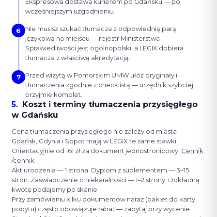
Ekspresowa dostawa kurierem po Gdańsku — po
wcześniejszym uzgodnieniu.
Nie musisz szukać tłumacza z odpowiednią parą
6
językową na miejscu — rejestr Ministerstwa
Sprawiedliwości jest ogólnopolski, a LEGIX dobiera
tłumacza z właściwą akredytacją.
Przed wizytą w Pomorskim UMW ułóż oryginały i
7
tłumaczenia zgodnie z checklistą — urzędnik szybciej
przyjmie komplet.
5
.
Koszt i terminy tłumaczenia przysięgłego
w Gdańsku
Cena tłumaczenia przysięgłego nie zależy od miasta —
Gdańsk
, Gdynia i Sopot mają w LEGIX te same stawki.
Orientacyjnie od 161 zł za dokument jednostronicowy.
Cennik
:
/cennik.
Akt urodzenia — 1 strona. Dyplom z suplementem — 3–15
stron. Zaświadczenie o niekaralności — 1–2 strony. Dokładną
kwotę podajemy po skanie.
Przy zamówieniu kilku dokumentów naraz (pakiet do karty
pobytu) często obowiązuje rabat — zapytaj przy wycenie.