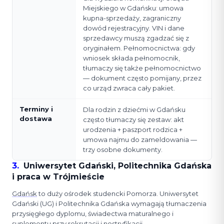
Miejskiego w Gdańsku: umowa
kupna-sprzedaży, zagraniczny
dowód rejestracyjny. VIN i dane
sprzedawcy muszą zgadzać się z
oryginałem. Pełnomocnictwa: gdy
wniosek składa pełnomocnik,
tłumaczy się także pełnomocnictwo
— dokument często pomijany, przez
co urząd zwraca cały pakiet.
Terminy i
Dla rodzin z dziećmi w Gdańsku
dostawa
często tłumaczy się zestaw: akt
urodzenia + paszport rodzica +
umowa najmu do zameldowania —
trzy osobne dokumenty.
3
.
Uniwersytet Gdański, Politechnika Gdańska
i praca w Trójmieście
Gdańsk
to duży ośrodek studencki Pomorza. Uniwersytet
Gdański (UG) i Politechnika Gdańska wymagają tłumaczenia
przysięgłego dyplomu, świadectwa maturalnego i
suplementu przy rekrutacji i nostryfikacji.