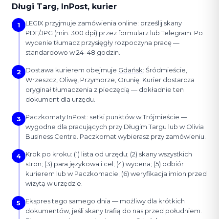
Długi Targ, InPost, kurier
LEGIX przyjmuje zamówienia online: prześlij skany
1
PDF/JPG (min. 300 dpi) przez formularz lub Telegram. Po
wycenie tłumacz przysięgły rozpoczyna pracę —
standardowo w 24–48 godzin.
Dostawa kurierem obejmuje
Gdańsk
: Śródmieście,
2
Wrzeszcz, Oliwę, Przymorze, Orunię. Kurier dostarcza
oryginał tłumaczenia z pieczęcią — dokładnie ten
dokument dla urzędu.
Paczkomaty InPost: setki punktów w Trójmieście —
3
wygodne dla pracujących przy Długim Targu lub w Olivia
Business Centre. Paczkomat wybierasz przy zamówieniu.
Krok po kroku: (1) lista od urzędu; (2) skany wszystkich
4
stron; (3) para językowa i cel; (4) wycena; (5) odbiór
kurierem lub w Paczkomacie; (6) weryfikacja imion przed
wizytą w urzędzie.
Ekspres tego samego dnia — możliwy dla krótkich
5
dokumentów, jeśli skany trafią do nas przed południem.