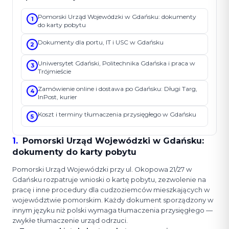
Pomorski Urząd Wojewódzki w Gdańsku: dokumenty
1
do karty pobytu
Dokumenty dla portu, IT i USC w Gdańsku
2
Uniwersytet Gdański, Politechnika Gdańska i praca w
3
Trójmieście
Zamówienie online i dostawa po Gdańsku: Długi Targ,
4
InPost, kurier
Koszt i terminy tłumaczenia przysięgłego w Gdańsku
5
1
.
Pomorski Urząd Wojewódzki w Gdańsku:
dokumenty do karty pobytu
Pomorski Urząd Wojewódzki przy ul. Okopowa 21/27 w
Gdańsku rozpatruje wnioski o kartę pobytu, zezwolenie na
pracę i inne procedury dla cudzoziemców mieszkających w
województwie pomorskim. Każdy dokument sporządzony w
innym języku niż polski wymaga tłumaczenia przysięgłego —
zwykłe tłumaczenie urząd odrzuci.