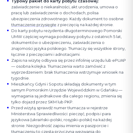
Typowy pakiet do karty pobytu czasowej
:
zaświadczenie o niekaralności, akt urodzenia, umowa o
pracę lub zaświadczenie o dochodach, polisa
ubezpieczenia zdrowotnego. Każdy dokument to osobne
tłumaczenie przysięgłe
z pieczęcią na każdej stronie.
Do karty pobytu rezydenta długoterminowego Pomorski
UMW częściej wymaga podstawy pobytu z ostatnich 5 lat,
dokumentów o ubezpieczeniu, zaświadczenia o
znajomości języka polskiego. Tłumaczy się wszystkie strony,
łącznie z pieczęciami i adnotacjami.
Zapis na wizytę odbywa się przez infolinię urzędu lub ePUAP
— osobna kolejka. Tłumaczenia warto zamówić z
wyprzedzeniem: brak tłumaczenia wstrzymuje wniosek na
tygodnie.
Mieszkańcy Gdyni i Sopotu składają dokumenty w tym
samym Pomorskim Urzędzie Wojewódzkim w Gdańsku —
wymagania są jednakowe dla całego regionu, zmienia się
tylko dojazd przez SKM lub PKP.
Przed wizytą sprawdź numer tłumacza w rejestrze
Ministerstwa Sprawiedliwości: pieczęć, podpis i para
językowa (ukraiński–polski, rosyjski–polski) na każdej
stronie. Niezgodność zapisu imienia w paszporcie i
tłumaczeniu to częsta przyczyna wezwania do