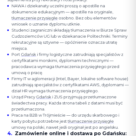
NAWA i dziekanaty uczelni proszą o apostille na
dokumencie edukacyjnym — apostille na oryginale,
tłumaczenie przysięgłe
osobno. Bez obu elementów
wniosek o uznanie dyplomu utknie.
Studenci zagraniczni składają tłumaczenia w Biurze Spraw
Cudzoziemców UG lub w dziekanacie Politechniki. Terminy
rekrutacyjne są sztywne — opóźnienie oznacza utratę
miejsca.
Port
Gdańsk
i firmy logistyczne zatrudniają specjalistów z
certyfikatami morskimi, dyplomami technicznymi —
pracodawca wymaga tłumaczenia przysięgłego przed
umową o pracę.
Firmy IT w aglomeracji (Intel, Bayer, lokalne software house)
zatrudniają specjalistów z certyfikatami AWS, dyplomami —
dział HR wymaga tłumaczenia przysięgłego.
Urząd Pracy
Gdańsk
i ZUS przyjmują przetłumaczone
świadectwa pracy. Każda strona tabeli z datami musi być
przetłumaczona.
Praca na B2B w Trójmieście — do urzędu skarbowego i
karty pobytu potrzebne jest
tłumaczenie przysięgłe
umowy na polski, nawet jeśli oryginał jest po angielsku.
4
.
Zamówienie online i dostawa po Gdańsku: