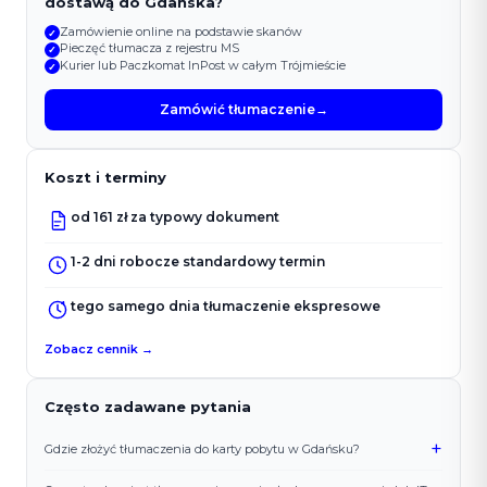
dostawą do Gdańska?
Zamówienie online na podstawie skanów
✓
Pieczęć tłumacza z rejestru MS
✓
Kurier lub Paczkomat InPost w całym Trójmieście
✓
Zamówić tłumaczenie
→
Koszt i terminy
od 161 zł za typowy dokument
1-2 dni robocze standardowy termin
tego samego dnia tłumaczenie ekspresowe
Zobacz cennik →
Często zadawane pytania
+
Gdzie złożyć tłumaczenia do karty pobytu w Gdańsku?