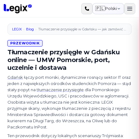
Przejdź do treści
🇵🇱
Polski
›
›
LEGIX
Blog
Tłumaczenie przysięgłe w Gdańsku — jak zamówić online?
PRZEWODNIK
Tłumaczenie przysięgłe w Gdańsku
online — UMW Pomorskie, port,
uczelnie i dostawa
Gdańsk
łączy port morski, dynamicznie rosnący sektor IT oraz
jeden z największych ośrodków studenckich Pomorza — stąd
stały popyt na
tłumaczenie przysięgłe
dla Pomorskiego
Urzędu Wojewódzkiego, USC i pracodawców w aglomeracji.
Osobista wizyta u tłumacza nie jest konieczna: LEGIX
przyjmuje skany, wykonuje tłumaczenie z pieczęcią z rejestru
Ministerstwa Sprawiedliwości i dostarcza gotowy dokument
kurierem na Długi Targ, do Wrzeszcza, na Oliwę lub do
Paczkomatu InPost.
Ten przewodnik dotyczy lokalnych scenariuszy Trójmiasta: