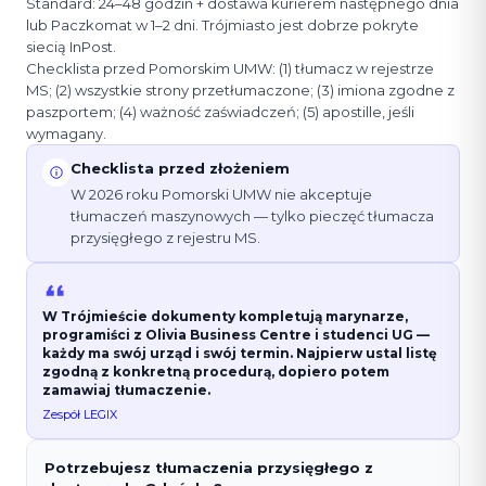
Standard: 24–48 godzin + dostawa kurierem następnego dnia
lub Paczkomat w 1–2 dni. Trójmiasto jest dobrze pokryte
siecią InPost.
Checklista przed Pomorskim UMW: (1) tłumacz w rejestrze
MS; (2) wszystkie strony przetłumaczone; (3) imiona zgodne z
paszportem; (4) ważność zaświadczeń; (5) apostille, jeśli
wymagany.
Checklista przed złożeniem
W 2026 roku Pomorski UMW nie akceptuje
tłumaczeń maszynowych — tylko pieczęć tłumacza
przysięgłego z rejestru MS.
W Trójmieście dokumenty kompletują marynarze,
programiści z Olivia Business Centre i studenci UG —
każdy ma swój urząd i swój termin. Najpierw ustal listę
zgodną z konkretną procedurą, dopiero potem
zamawiaj tłumaczenie.
Zespół LEGIX
Potrzebujesz tłumaczenia przysięgłego z