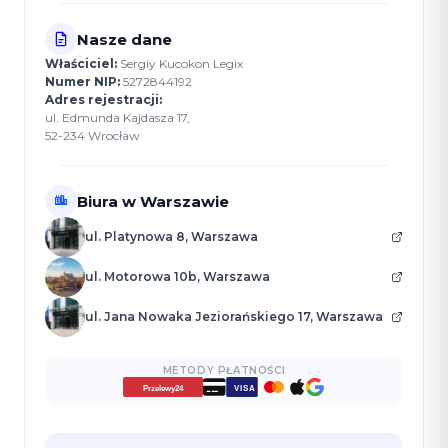
Nasze dane
Właściciel:
Sergiy Kucokon Legix
Numer NIP:
5272844192
Adres rejestracji:
ul. Edmunda Kajdasza 17,
52-234 Wrocław
Biura w Warszawie
ul. Platynowa 8, Warszawa
ul. Motorowa 10b, Warszawa
ul. Jana Nowaka Jeziorańskiego 17, Warszawa
METODY PŁATNOŚCI
VISA
Przelewy24