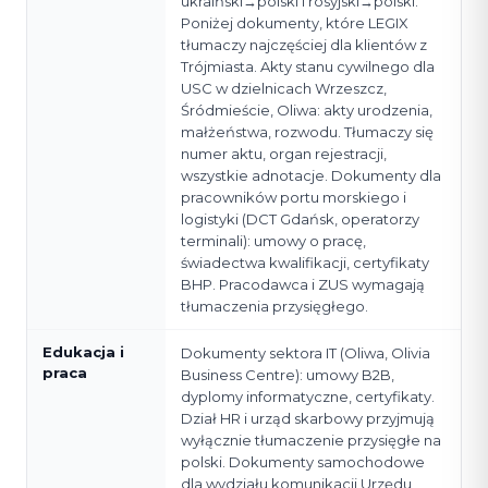
ukraiński→polski i rosyjski→polski.
Poniżej dokumenty, które LEGIX
tłumaczy najczęściej dla klientów z
Trójmiasta. Akty stanu cywilnego dla
USC w dzielnicach Wrzeszcz,
Śródmieście, Oliwa: akty urodzenia,
małżeństwa, rozwodu. Tłumaczy się
numer aktu, organ rejestracji,
wszystkie adnotacje. Dokumenty dla
pracowników portu morskiego i
logistyki (DCT Gdańsk, operatorzy
terminali): umowy o pracę,
świadectwa kwalifikacji, certyfikaty
BHP. Pracodawca i ZUS wymagają
tłumaczenia przysięgłego.
Edukacja i
Dokumenty sektora IT (Oliwa, Olivia
praca
Business Centre): umowy B2B,
dyplomy informatyczne, certyfikaty.
Dział HR i urząd skarbowy przyjmują
wyłącznie tłumaczenie przysięgłe na
polski. Dokumenty samochodowe
dla wydziału komunikacji Urzędu