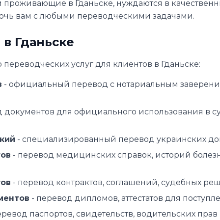
 проживающие в Гданьске, нуждаются в качественн
мочь вам с любыми переводческими задачами.
 в Гданьске
 переводческих услуг для клиентов в Гданьске:
в
- официальный перевод с нотариальным заверени
д документов для официального использования в с
ский
- специализированный перевод украинских до
тов
- перевод медицинских справок, историй болез
тов
- перевод контрактов, соглашений, судебных ре
ментов
- перевод дипломов, аттестатов для поступ
еревод паспортов, свидетельств, водительских прав