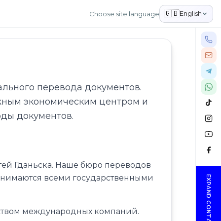
🇬🇧
English
Choose site language
ального перевода документов.
ажным экономическим центром и
ды документов.
тей Гданьска. Наше бюро переводов
инимаются всеми государственными
EXPAND CONTACTS
еством международных компаний.