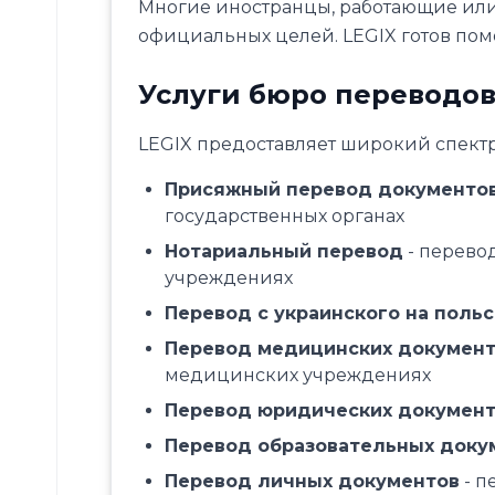
Многие иностранцы, работающие или
Document
официальных целей. LEGIX готов по
apostille
Power
Услуги бюро переводов
of
attorney
LEGIX предоставляет широкий спектр
drafting
Residence
Присяжный перевод документо
card
государственных органах
services
Нотариальный перевод
- перево
учреждениях
Useful
Перевод с украинского на поль
About
Перевод медицинских докумен
Legix
медицинских учреждениях
Reviews
Перевод юридических докумен
about
us
Перевод образовательных доку
Price
Перевод личных документов
- п