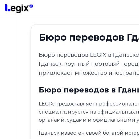
Skip to main content
Бюро переводов Гд
Бюро переводов LEGIX в Гданьск
Types
Гданьск, крупный портовый горо
of
translation
привлекает множество иностранц
Which
Бюро переводов в Гдан
languages
do
we
LEGIX предоставляет профессиональн
translate?
специализируется на официальных п
органами, судами и официальными
Additional
services
Гданьск известен своей богатой ист