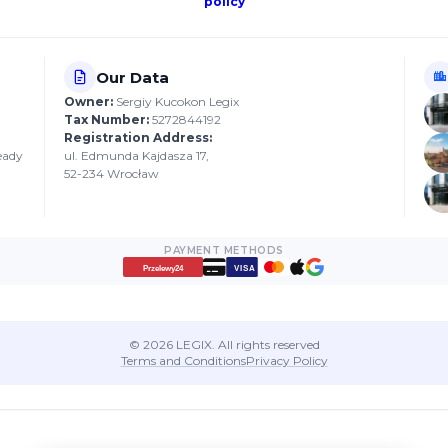
policy
Our Data
Owner:
Sergiy Kucokon Legix
Tax Number:
5272844192
Registration Address:
ready
ul. Edmunda Kajdasza 17,
52-234 Wrocław
PAYMENT METHODS
VISA
Przelewy24
© 2026 LEGIX. All rights reserved
Terms and Conditions
Privacy Policy