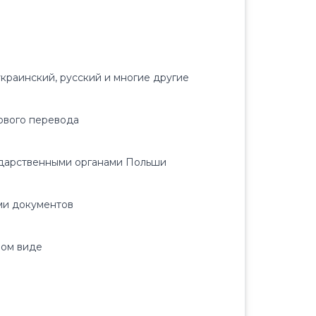
краинский, русский и многие другие
тового перевода
ударственными органами Польши
ми документов
ном виде