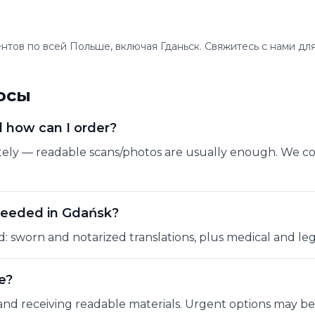
тов по всей Польше, включая Гданьск. Свяжитесь с нами для
осы
d how can I order?
tely — readable scans/photos are usually enough. We c
needed in Gdańsk?
d: sworn and notarized translations, plus medical and le
e?
and receiving readable materials. Urgent options may be