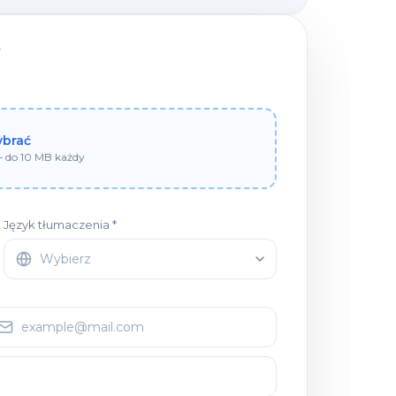
wybrać
 — do 10 MB każdy
Język tłumaczenia *
Wybierz