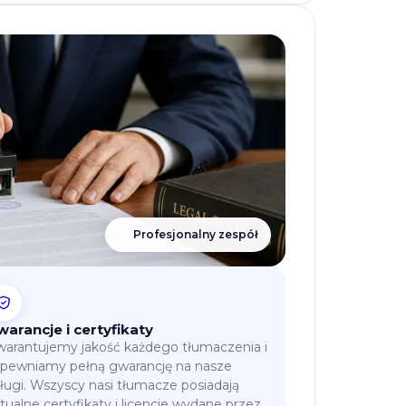
Profesjonalny zespół
warancje i certyfikaty
arantujemy jakość każdego tłumaczenia i
pewniamy pełną gwarancję na nasze
ługi. Wszyscy nasi tłumacze posiadają
tualne certyfikaty i licencje wydane przez