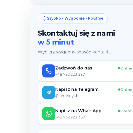
Szybko • Wygodnie • Poufnie
Skontaktuj się z nami
w 5 minut
Wybierz wygodny sposób kontaktu.
Zadzwoń do nas
Online
+48 732 223 337
Napisz na Telegram
Online
@amelnykh
Napisz na WhatsApp
Online
+48 732 223 337