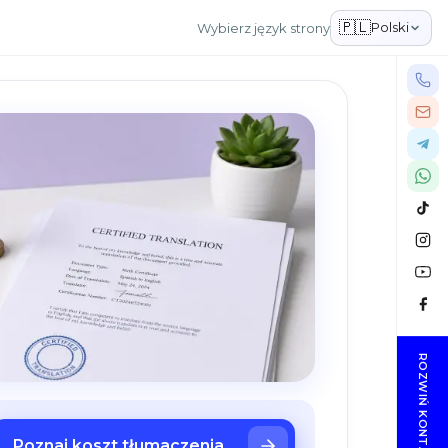
🇵🇱
Polski
Wybierz język strony
ROZWIŃ KONTAKTY
Poznaj koszt tłumaczenia