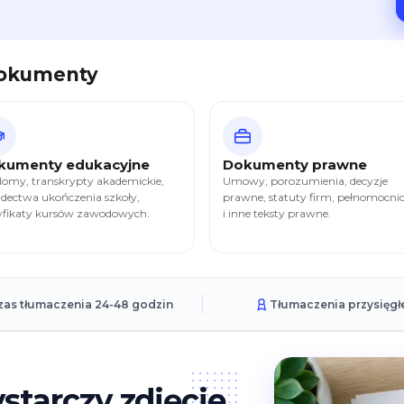
dokumenty
kumenty edukacyjne
Dokumenty prawne
omy, transkrypty akademickie,
Umowy, porozumienia, decyzje
dectwa ukończenia szkoły,
prawne, statuty firm, pełnomocni
yfikaty kursów zawodowych.
i inne teksty prawne.
zas tłumaczenia 24-48 godzin
Tłumaczenia przysięgł
starczy zdjęcie