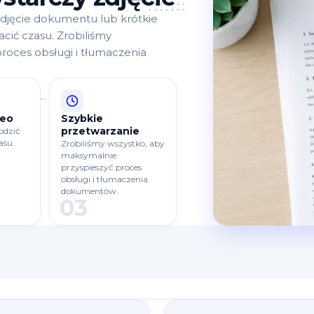
zdjęcie dokumentu lub krótkie
acić czasu. Zrobiliśmy
roces obsługi i tłumaczenia
deo
Szybkie
przetwarzanie
odzić
asu.
Zrobiliśmy wszystko, aby
maksymalnie
przyspieszyć proces
obsługi i tłumaczenia
dokumentów.
03