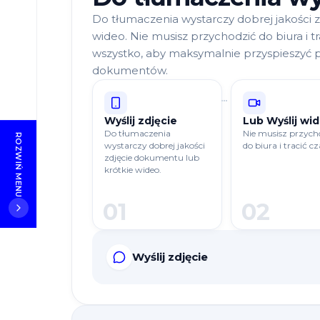
zadawane
Do tłumaczenia wystarczy dobrej jakości 
pytania
wideo. Nie musisz przychodzić do biura i tr
wszystko, aby maksymalnie przyspieszyć p
dokumentów.
Wyślij zdjęcie
Lub Wyślij wi
Do tłumaczenia
Nie musisz przych
ROZWIŃ MENU
wystarczy dobrej jakości
do biura i tracić cz
zdjęcie dokumentu lub
krótkie wideo.
01
02
Wyślij zdjęcie