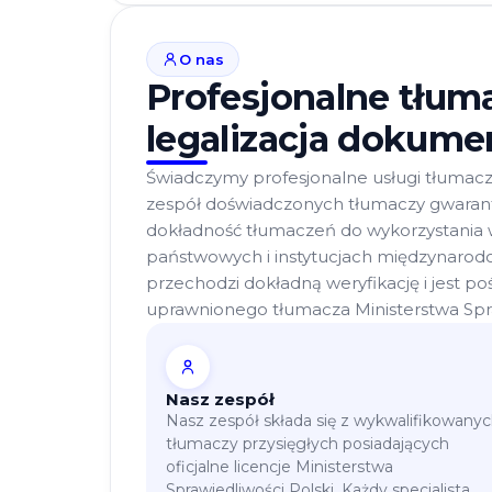
O nas
Profesjonalne tłuma
legalizacja dokum
Świadczymy profesjonalne usługi tłumacze
zespół doświadczonych tłumaczy gwarantu
dokładność tłumaczeń do wykorzystania 
państwowych i instytucjach międzynaro
przechodzi dokładną weryfikację i jest p
uprawnionego tłumacza Ministerstwa Spra
Nasz zespół
Nasz zespół składa się z wykwalifikowany
tłumaczy przysięgłych posiadających
oficjalne licencje Ministerstwa
Sprawiedliwości Polski. Każdy specjalista