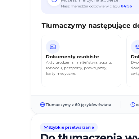
Możesz mierzyć na stoperze!
Sporządzanie
Nasz menedżer odpowie w ciągu
04:55
pełnomocnictw
Karta
Tłumaczymy następujące 
pobytu
—
formalności
Dokumenty osobiste
Do
Przydatne
Akty urodzenia, małżeństwa, zgonu,
Dypl
rozwodu, paszporty, prawo jazdy,
świa
Informacje
karty medyczne.
cert
o Legix
Opinie
o nas
Cennik
Tłumaczymy z 60 języków świata
c
Blog
Kariera
Szybkie przetwarzanie
Do tłumaczenia wy
Często