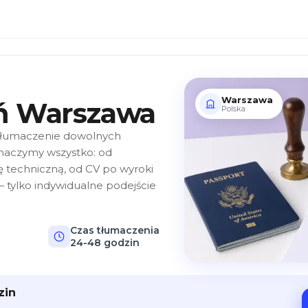
Warszawa
eń Warszawa
Polska
 tłumaczenie dowolnych
umaczymy wszystko: od
 techniczną, od CV po wyroki
 tylko indywidualne podejście
Czas tłumaczenia
24-48 godzin
zin