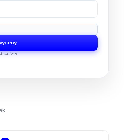
 wyceny
chronione
jak