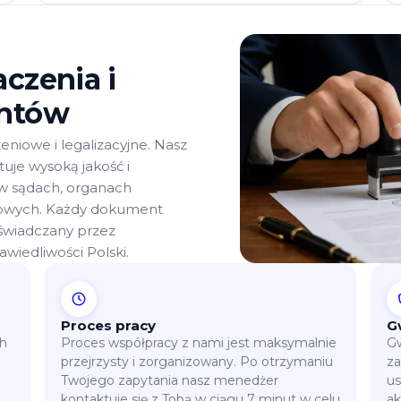
czenia i
entów
niowe i legalizacyjne. Nasz
je wysoką jakość i
w sądach, organach
dowych. Każdy dokument
oświadczany przez
wiedliwości Polski.
Proces pracy
G
ch
Proces współpracy z nami jest maksymalnie
Gw
przejrzysty i zorganizowany. Po otrzymaniu
za
Twojego zapytania nasz menedżer
us
kontaktuje się z Tobą w ciągu 7 minut w celu
ak