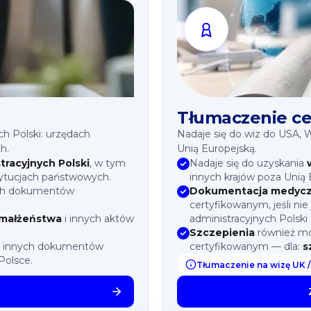
Tłumaczenie ce
h Polski: urzędach
Nadaje się do wiz do USA, Wie
h.
Unią Europejską.
tracyjnych Polski
, w tym
Nadaje się do uzyskania
tytucjach państwowych.
innych krajów poza Unią 
ych dokumentów
Dokumentacja medyc
certyfikowanym, jeśli ni
 małżeństwa
i innych aktów
administracyjnych Polski 
Szczepienia
również m
i innych dokumentów
certyfikowanym — dla:
s
Polsce.
Tłumaczenie na wizę UK 