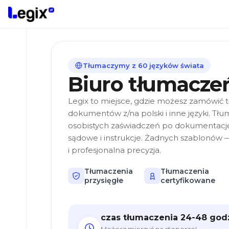
Przejdź do treści
Tłumaczymy z 60 języków świata
Biuro tłumacz
Rodzaje
Legix to miejsce, gdzie możesz zamówić
tłumaczeń
dokumentów z/na polski i inne języki. Tł
osobistych zaświadczeń po dokumentację
Jakie
języki
sądowe i instrukcje. Żadnych szablonów —
tłumaczymy?
i profesjonalna precyzja.
Tłumaczenia
Tłumaczenia
Dodatkowe
przysięgłe
certyfikowane
usługi
Apostille
dokumentów
czas tłumaczenia 24-48 god