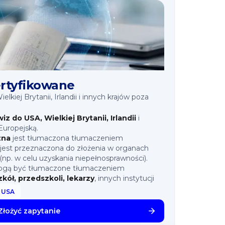
rtyfikowane
lkiej Brytanii, Irlandii i innych krajów poza
wiz do
USA, Wielkiej Brytanii, Irlandii
i
Europejską.
zna
jest tłumaczona tłumaczeniem
e jest przeznaczona do złożenia w organach
(np. w celu uzyskania niepełnosprawności).
ogą być tłumaczone tłumaczeniem
zkół, przedszkoli, lekarzy
, innych instytucji
/ USA
Złożyć zapytanie