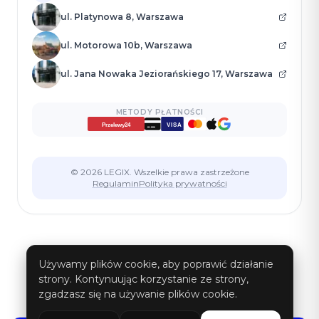
ul. Platynowa 8, Warszawa
ul. Motorowa 10b, Warszawa
ul. Jana Nowaka Jeziorańskiego 17, Warszawa
METODY PŁATNOŚCI
VISA
Przelewy24
© 2026 LEGIX. Wszelkie prawa zastrzeżone
Regulamin
Polityka prywatności
Używamy plików cookie, aby poprawić działanie
strony. Kontynuując korzystanie ze strony,
zgadzasz się na używanie plików cookie.