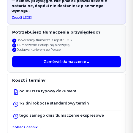
— zamów przysięgłe. Nie płać za poświadczenie
notarialne, dopóki nie dostaniesz pisemnego
wymogu.
Zespół LEGIX
Potrzebujesz tłumaczenia przysięgłego?
Dobierzemy tłumacza z rejestru MS
✓
Tłumaczenie z oficjalną pieczęcią
✓
Dostawa kurierem po Polsce
✓
Zamówić tłumaczenie
→
Koszt i terminy
od 161 zł za typowy dokument
1-2 dni robocze standardowy termin
tego samego dnia tłumaczenie ekspresowe
Zobacz cennik →