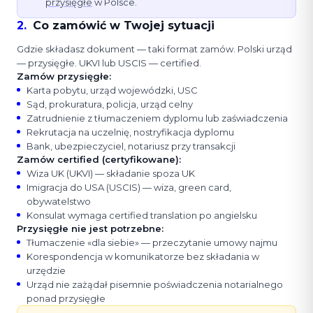
przysięgłe
w Polsce.
2
.
Co zamówić w Twojej sytuacji
Gdzie składasz dokument — taki format zamów. Polski urząd
— przysięgłe. UKVI lub USCIS — certified.
Zamów przysięgłe:
Karta pobytu, urząd wojewódzki, USC
Sąd, prokuratura, policja, urząd celny
Zatrudnienie z tłumaczeniem dyplomu lub zaświadczenia
Rekrutacja na uczelnię, nostryfikacja dyplomu
Bank, ubezpieczyciel, notariusz przy transakcji
Zamów certified (certyfikowane):
Wiza UK (UKVI) — składanie spoza UK
Imigracja do USA (USCIS) — wiza, green card,
obywatelstwo
Konsulat wymaga certified translation po angielsku
Przysięgłe nie jest potrzebne:
Tłumaczenie «dla siebie» — przeczytanie umowy najmu
Korespondencja w komunikatorze bez składania w
urzędzie
Urząd nie zażądał pisemnie poświadczenia notarialnego
ponad przysięgłe