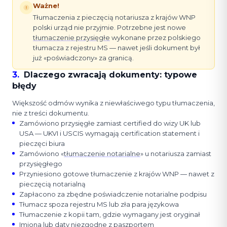
Ważne!
Tłumaczenia z pieczęcią notariusza z krajów WNP
polski urząd nie przyjmie. Potrzebne jest nowe
tłumaczenie przysięgłe
wykonane przez polskiego
tłumacza z rejestru MS — nawet jeśli dokument był
już «poświadczony» za granicą.
3
.
Dlaczego zwracają dokumenty: typowe
błędy
Większość odmów wynika z niewłaściwego typu tłumaczenia,
nie z treści dokumentu.
Zamówiono przysięgłe zamiast certified do wizy UK lub
USA — UKVI i USCIS wymagają certification statement i
pieczęci biura
Zamówiono «
tłumaczenie notarialne
» u notariusza zamiast
przysięgłego
Przyniesiono gotowe tłumaczenie z krajów WNP — nawet z
pieczęcią notarialną
Zapłacono za zbędne poświadczenie notarialne podpisu
Tłumacz spoza rejestru MS lub zła para językowa
Tłumaczenie z kopii tam, gdzie wymagany jest oryginał
Imiona lub daty niezgodne z paszportem