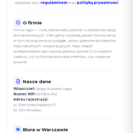
zgadzasz się z
regulaminem
oraz
polityką prywatności
O firmie
Firma Legix — Twój niezawodny partner w dziedzinie usług
tłumaczeniowych. Oferujemy wysokiej jakości tłumaczenia,
w tym tłumaczenia przysięgłe, ustne i pisemne dla klientów
indywidualnych i korporacyjnych. Nasz zespół
profesjonalistów jest zawsze gotowy pomóc Ci w każdym
zadaniu, czy to tłumaczenia dokumentów, czy wsparcie
prawne.
Nasze dane
Właściciel:
Sergiy Kucokon Legix
Numer NIP:
5272844192
Adres rejestracji:
ul. Edmunda Kajdasza 17,
52-234 Wrocław
Biura w Warszawie