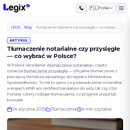
Przejdź do treści
🇵🇱
Polski
›
›
LEGIX
Blog
Tłumaczenie notarialne czy przysięgłe — co wybrać w Polsce?
ARTYKUŁ
Tłumaczenie notarialne czy przysięgłe
— co wybrać w Polsce?
W Polsce określenie «
tłumaczenie notarialne
» często
oznacza
tłumaczenie przysięgłe
— oficjalne tłumaczenie z
pieczęcią tłumacza wpisanego do rejestru Ministerstwa
Sprawiedliwości. To nie to samo co poświadczenie notarialne
w krajach WNP ani certified translation do wizy UK czy USA.
Poniżej: cztery rodzaje tłumaczenia, co przyjmie urząd lub
konsulat.
24 stycznia 2025
Tłumaczenia
4 min czytania