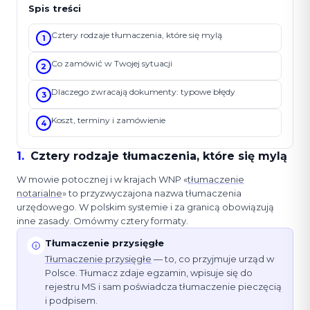
Spis treści
Cztery rodzaje tłumaczenia, które się mylą
1
Co zamówić w Twojej sytuacji
2
Dlaczego zwracają dokumenty: typowe błędy
3
Koszt, terminy i zamówienie
4
1
.
Cztery rodzaje tłumaczenia, które się mylą
W mowie potocznej i w krajach WNP «
tłumaczenie
notarialne
» to przyzwyczajona nazwa tłumaczenia
urzędowego. W polskim systemie i za granicą obowiązują
inne zasady. Omówmy cztery formaty.
Tłumaczenie przysięgłe
Tłumaczenie przysięgłe
— to, co przyjmuje urząd w
Polsce. Tłumacz zdaje egzamin, wpisuje się do
rejestru MS i sam poświadcza tłumaczenie pieczęcią
i podpisem.