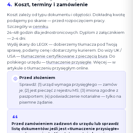
4
.
Koszt, terminy i zamówienie
Koszt zależy od typu dokumentu i objętości. Dokładną kwotę
podajemy po skanie — przed rozpoczęciem pracy.
Szczegóły w
cenniku
.
24–48 godzin dla jednostronicowych. Dyplom z załącznikiem
— 2–4 dni.
Wyślij skany do LEGIX — dobierzemy tłumacza pod Twoją
sprawę, podamy cenę i dostarczymy kurierem. Do wizy UK /
USA —
tłumaczenie certyfikowane z pieczęcią biura
. Do
polskiego urzędu —
tłumaczenie przysięgłe
. Więcej — w
artykule o tłumaczeniu przysięgłym online.
Przed złożeniem
Sprawdź: (1) urząd wymaga przysięgłego — zamów
je; (2) jest pieczęć z rejestru MS; (3) imiona zgodne z
paszportem; (4) poświadczenie notarialne — tylko na
pisemne żądanie.
Przed zamówieniem zadzwoń do urzędu lub sprawdź
listę dokumentów: jeśli jest «tłumaczenie przysięgłe»